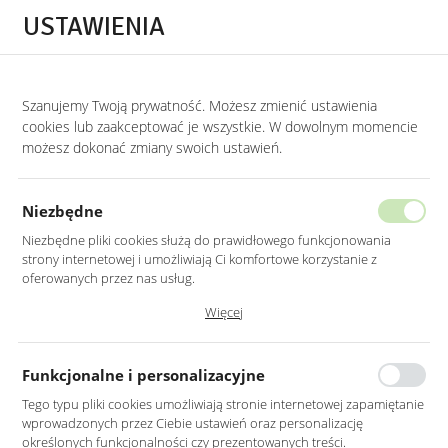
Przejdź do treści.
Przejdź do menu.
Przejdź do wyszukiwarki.
USTAWIENIA
0
Szanujemy Twoją prywatność. Możesz zmienić ustawienia
STRONA GŁÓWNA
LUSTRA
LUSTRA DO GABINETU
cookies lub zaakceptować je wszystkie. W dowolnym momencie
możesz dokonać zmiany swoich ustawień.
LUSTRO LED 70CM ŚCIENNE
OKRĄGŁE BEZ RAMY
Niezbędne
Z PODŚWIETLENIEM
Niezbędne pliki cookies służą do prawidłowego funkcjonowania
strony internetowej i umożliwiają Ci komfortowe korzystanie z
oferowanych przez nas usług.
Pliki cookies odpowiadają na podejmowane przez Ciebie działania w
Więcej
celu m.in. dostosowania Twoich ustawień preferencji prywatności,
logowania czy wypełniania formularzy. Dzięki plikom cookies strona, z
której korzystasz, może działać bez zakłóceń.
Funkcjonalne i personalizacyjne
Tego typu pliki cookies umożliwiają stronie internetowej zapamiętanie
wprowadzonych przez Ciebie ustawień oraz personalizację
określonych funkcjonalności czy prezentowanych treści.