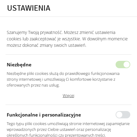
Przejdź do treści.
Przejdź do menu.
Przejdź do wyszukiwarki.
USTAWIENIA
0
Szanujemy Twoją prywatność. Możesz zmienić ustawienia
STRONA GŁÓWNA
LUSTRA
LUSTRA BEZ RAMY
cookies lub zaakceptować je wszystkie. W dowolnym momencie
możesz dokonać zmiany swoich ustawień.
LUSTRO LED 60CM ŚCIENNE
OKRĄGŁE BEZ RAMY Z WŁĄCZNIKIEM
Niezbędne
Niezbędne pliki cookies służą do prawidłowego funkcjonowania
strony internetowej i umożliwiają Ci komfortowe korzystanie z
oferowanych przez nas usług.
Pliki cookies odpowiadają na podejmowane przez Ciebie działania w
Więcej
celu m.in. dostosowania Twoich ustawień preferencji prywatności,
logowania czy wypełniania formularzy. Dzięki plikom cookies strona, z
której korzystasz, może działać bez zakłóceń.
Funkcjonalne i personalizacyjne
Tego typu pliki cookies umożliwiają stronie internetowej zapamiętanie
wprowadzonych przez Ciebie ustawień oraz personalizację
określonych funkcjonalności czy prezentowanych treści.