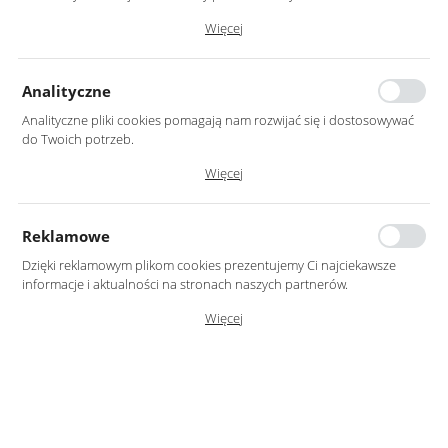
Dzięki tym plikom cookies możemy zapewnić Ci większy komfort
Więcej
korzystania z funkcjonalności naszej strony poprzez dopasowanie jej
do Twoich indywidualnych preferencji. Wyrażenie zgody na
funkcjonalne i personalizacyjne pliki cookies gwarantuje dostępność
Analityczne
większej ilości funkcji na stronie.
Analityczne pliki cookies pomagają nam rozwijać się i dostosowywać
do Twoich potrzeb.
Cookies analityczne pozwalają na uzyskanie informacji w zakresie
Więcej
Rozmiar
wykorzystywania witryny internetowej, miejsca oraz częstotliwości, z
jaką odwiedzane są nasze serwisy www. Dane pozwalają nam na
ocenę naszych serwisów internetowych pod względem ich
100CM
90CM
80CM
70CM
60CM
Reklamowe
popularności wśród użytkowników. Zgromadzone informacje są
przetwarzane w formie zanonimizowanej. Wyrażenie zgody na
Dzięki reklamowym plikom cookies prezentujemy Ci najciekawsze
50CM
analityczne pliki cookies gwarantuje dostępność wszystkich
informacje i aktualności na stronach naszych partnerów.
funkcjonalności.
Promocyjne pliki cookies służą do prezentowania Ci naszych
Więcej
Barwa oświetlenia
komunikatów na podstawie analizy Twoich upodobań oraz Twoich
zwyczajów dotyczących przeglądanej witryny internetowej. Treści
promocyjne mogą pojawić się na stronach podmiotów trzecich lub
NEUTRALNA
CIEPŁA
ZIMNA
firm będących naszymi partnerami oraz innych dostawców usług.
Firmy te działają w charakterze pośredników prezentujących nasze
Kod produktu:
100 ZW
treści w postaci wiadomości, ofert, komunikatów mediów
społecznościowych.