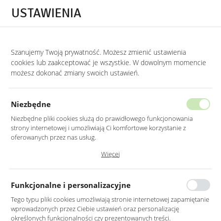
Przejdź do treści.
Przejdź do menu.
Przejdź do wyszukiwarki.
USTAWIENIA
0
Szanujemy Twoją prywatność. Możesz zmienić ustawienia
STRONA GŁÓWNA
LUSTRA
LUSTRA DO PRZEDPOKOJU
cookies lub zaakceptować je wszystkie. W dowolnym momencie
możesz dokonać zmiany swoich ustawień.
LUSTRO LED 100CM ŚCIENNE
OKRĄGŁE BEZ RAMY Z WŁĄCZNIKIEM
Niezbędne
Niezbędne pliki cookies służą do prawidłowego funkcjonowania
strony internetowej i umożliwiają Ci komfortowe korzystanie z
oferowanych przez nas usług.
Pliki cookies odpowiadają na podejmowane przez Ciebie działania w
Więcej
celu m.in. dostosowania Twoich ustawień preferencji prywatności,
logowania czy wypełniania formularzy. Dzięki plikom cookies strona, z
której korzystasz, może działać bez zakłóceń.
Funkcjonalne i personalizacyjne
Tego typu pliki cookies umożliwiają stronie internetowej zapamiętanie
wprowadzonych przez Ciebie ustawień oraz personalizację
określonych funkcjonalności czy prezentowanych treści.