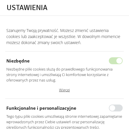
Przejdź do treści.
Przejdź do menu.
Przejdź do wyszukiwarki.
USTAWIENIA
0
Szanujemy Twoją prywatność. Możesz zmienić ustawienia
STRONA GŁÓWNA
PRODUKTY
LUSTRO LED 80CM OKRĄGŁE ŚCIĘTY BOK Z
cookies lub zaakceptować je wszystkie. W dowolnym momencie
możesz dokonać zmiany swoich ustawień.
LUSTRO LED 80CM OKRĄGŁE ŚCIĘTY
BOK Z PODŚWIETLENIEM
Niezbędne
Niezbędne pliki cookies służą do prawidłowego funkcjonowania
strony internetowej i umożliwiają Ci komfortowe korzystanie z
oferowanych przez nas usług.
Pliki cookies odpowiadają na podejmowane przez Ciebie działania w
Więcej
celu m.in. dostosowania Twoich ustawień preferencji prywatności,
logowania czy wypełniania formularzy. Dzięki plikom cookies strona, z
której korzystasz, może działać bez zakłóceń.
Funkcjonalne i personalizacyjne
Tego typu pliki cookies umożliwiają stronie internetowej zapamiętanie
wprowadzonych przez Ciebie ustawień oraz personalizację
określonych funkcjonalności czy prezentowanych treści.