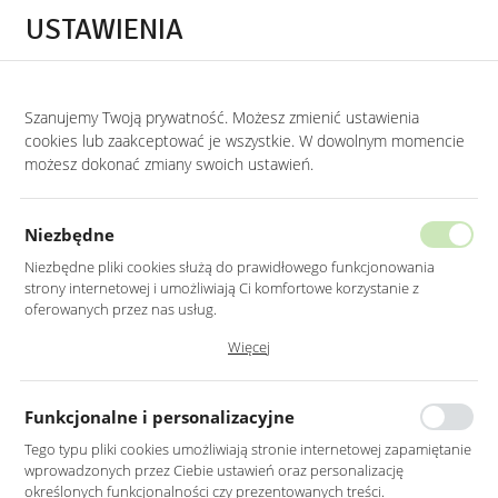
Przejdź do treści.
Przejdź do menu.
Przejdź do wyszukiwarki.
USTAWIENIA
0
Szanujemy Twoją prywatność. Możesz zmienić ustawienia
STRONA GŁÓWNA
PRODUKTY
LUSTRO LED 50CM OKRĄGŁE ŚCIĘTY BOK Z
cookies lub zaakceptować je wszystkie. W dowolnym momencie
możesz dokonać zmiany swoich ustawień.
LUSTRO LED 50CM OKRĄGŁE ŚCIĘTY
BOK Z PODŚWIETLENIEM
Niezbędne
Niezbędne pliki cookies służą do prawidłowego funkcjonowania
strony internetowej i umożliwiają Ci komfortowe korzystanie z
oferowanych przez nas usług.
Pliki cookies odpowiadają na podejmowane przez Ciebie działania w
Więcej
celu m.in. dostosowania Twoich ustawień preferencji prywatności,
logowania czy wypełniania formularzy. Dzięki plikom cookies strona, z
której korzystasz, może działać bez zakłóceń.
Funkcjonalne i personalizacyjne
Tego typu pliki cookies umożliwiają stronie internetowej zapamiętanie
wprowadzonych przez Ciebie ustawień oraz personalizację
określonych funkcjonalności czy prezentowanych treści.