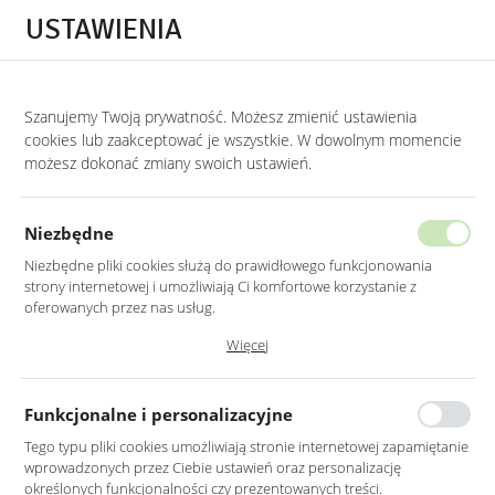
Przejdź do treści.
Przejdź do menu.
Przejdź do wyszukiwarki.
USTAWIENIA
0
Szanujemy Twoją prywatność. Możesz zmienić ustawienia
STRONA GŁÓWNA
PRODUKTY
LUSTRO LED 100CM ŚCIENNE OKRĄGŁE BEZ
cookies lub zaakceptować je wszystkie. W dowolnym momencie
możesz dokonać zmiany swoich ustawień.
LUSTRO LED 100CM ŚCIENNE
OKRĄGŁE BEZ RAMY
Niezbędne
Z PODŚWIETLENIEM
Niezbędne pliki cookies służą do prawidłowego funkcjonowania
strony internetowej i umożliwiają Ci komfortowe korzystanie z
oferowanych przez nas usług.
Pliki cookies odpowiadają na podejmowane przez Ciebie działania w
Więcej
celu m.in. dostosowania Twoich ustawień preferencji prywatności,
logowania czy wypełniania formularzy. Dzięki plikom cookies strona, z
której korzystasz, może działać bez zakłóceń.
Funkcjonalne i personalizacyjne
Tego typu pliki cookies umożliwiają stronie internetowej zapamiętanie
wprowadzonych przez Ciebie ustawień oraz personalizację
określonych funkcjonalności czy prezentowanych treści.