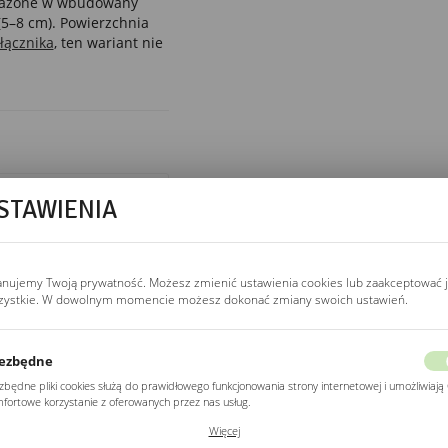
sażone w wbudowany
(5–8 cm). Powierzchnia
łącznika
, ten wariant nie
WŁĄCZNIK
STAWIENIA
włącznik bezdotykowy
Włącznik bezdotykowy
w dolnej krawędzi
reaguje na ruch ręki
anujemy Twoją prywatność. Możesz zmienić ustawienia cookies lub zaakceptować 
w odległości 5–8 cm.
zystkie. W dowolnym momencie możesz dokonać zmiany swoich ustawień.
Jedno przesunięcie
włącza, drugie wyłącza
LED. Nie wymaga
ezbędne
wyłącznika ściennego,
zbędne pliki cookies służą do prawidłowego funkcjonowania strony internetowej i umożliwiają 
nadaje się do
fortowe korzystanie z oferowanych przez nas usług.
remontów bez kucia
ki cookies odpowiadają na podejmowane przez Ciebie działania w celu m.in. dostosowania
Więcej
ścian.
ich ustawień preferencji prywatności, logowania czy wypełniania formularzy. Dzięki plikom