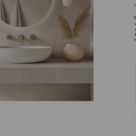
K
4
PRODUCENT
N
DekoracjeIrys
DekoracjeIrys.pl Paweł Ćwik
726689468
biuro@dekoracjeirys.pl
Ul. Leśna 13
88-320
Łąkie
Polska