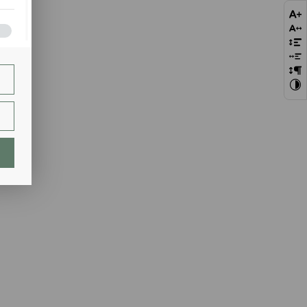
bie
szej
ie.
lają
ch.