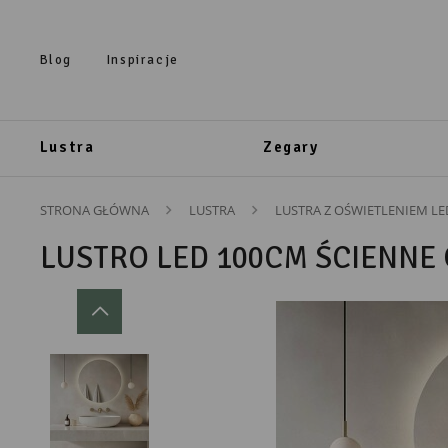
Przejdź do treści.
Przejdź do menu.
Przejdź do wyszukiwarki.
Blog
Inspiracje
Lustra
Zegary
STRONA GŁÓWNA
LUSTRA
LUSTRA Z OŚWIETLENIEM LE
LUSTRO LED 100CM ŚCIENNE