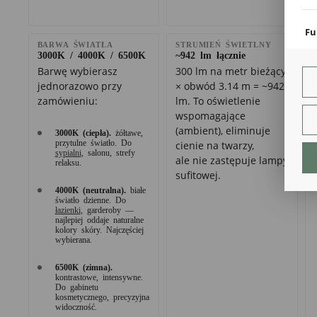
coo
Fu
BARWA ŚWIATŁA
STRUMIEŃ ŚWIETLNY
Teg
3000K / 4000K / 6500K
~942 lm łącznie
ust
Barwę wybierasz
300 lm na metr bieżący
Dzi
jednorazowo przy
× obwód 3.14 m = ~942
str
fun
zamówieniu:
lm. To oświetlenie
wspomagające
An
(ambient), eliminuje
3000K (ciepła).
żółtawe,
Ana
przytulne światło. Do
cienie na twarzy,
sypialni
, salonu, strefy
Coo
ale nie zastępuje lampy
relaksu.
int
sufitowej.
nam
uży
4000K (neutralna).
białe
światło dzienne. Do
zgo
R
łazienki
, garderoby —
najlepiej oddaje naturalne
Dzi
kolory skóry. Najczęściej
str
wybierana.
Pro
Two
6500K (zimna).
pro
kontrastowe, intensywne.
par
Do gabinetu
pre
kosmetycznego, precyzyjna
widoczność.