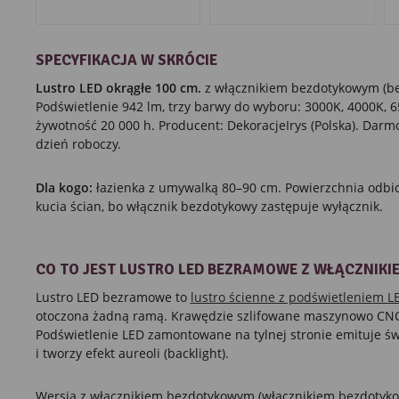
SPECYFIKACJA W SKRÓCIE
Lustro LED okrągłe 100 cm.
z włącznikiem bezdotykowym (be
Podświetlenie 942 lm, trzy barwy do wyboru: 3000K, 4000K, 65
żywotność 20 000 h. Producent: DekoracjeIrys (Polska). Darm
dzień roboczy.
Dla kogo:
łazienka z umywalką 80–90 cm. Powierzchnia odbic
kucia ścian, bo włącznik bezdotykowy zastępuje wyłącznik.
CO TO JEST LUSTRO LED BEZRAMOWE Z WŁĄCZNIK
Lustro LED bezramowe to
lustro ścienne z podświetleniem L
otoczona żadną ramą. Krawędzie szlifowane maszynowo CNC,
Podświetlenie LED zamontowane na tylnej stronie emituje świa
i tworzy efekt aureoli (backlight).
Wersja z włącznikiem bezdotykowym (włącznikiem bezdotyk