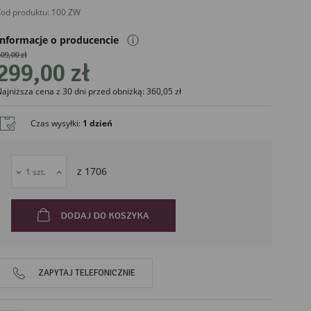
od produktu:
100 ZW
ⓘ
Informacje o producencie
09,00 zł
299,00 zł
ajniższa cena z 30 dni przed obniżką: 360,05 zł
liński
Czas wysyłki
:
1 dzień
z
1706
DODAJ DO KOSZYKA
ZAPYTAJ TELEFONICZNIE