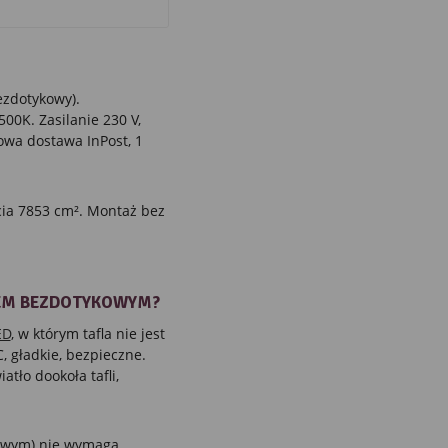
zdotykowy).
00K. Zasilanie 230 V,
owa dostawa InPost, 1
ia 7853 cm². Montaż bez
IEM BEZDOTYKOWYM?
ED
, w którym tafla nie jest
 gładkie, bezpieczne.
tło dookoła tafli,
owym) nie wymaga