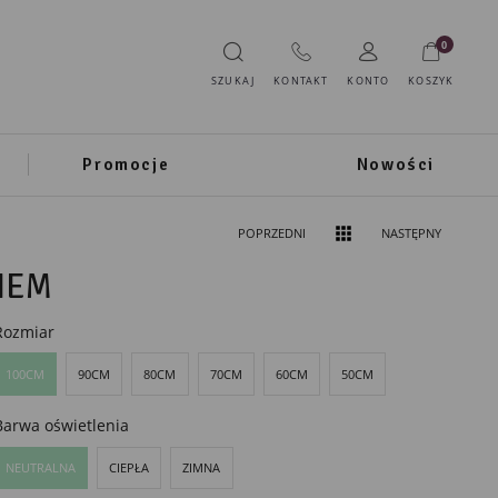
0
SZUKAJ
KONTAKT
KONTO
KOSZYK
Promocje
Nowości
POPRZEDNI
NASTĘPNY
IEM
Rozmiar
100CM
90CM
80CM
70CM
60CM
50CM
Barwa oświetlenia
NEUTRALNA
CIEPŁA
ZIMNA