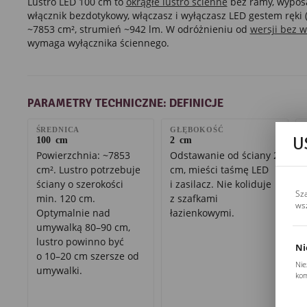
Lustro LED 100 cm to
okrągłe lustro ścienne
bez ramy, wypo
włącznik bezdotykowy, włączasz i wyłączasz LED gestem ręki 
~7853 cm², strumień ~942 lm. W odróżnieniu od
wersji bez w
wymaga wyłącznika ściennego.
PARAMETRY TECHNICZNE: DEFINICJE
ŚREDNICA
GŁĘBOKOŚĆ
U
100 cm
2 cm
Powierzchnia: ~7853
Odstawanie od ściany 2
cm². Lustro potrzebuje
cm, mieści taśmę LED
ściany o szerokości
i zasilacz. Nie koliduje
Sz
min. 120 cm.
z szafkami
ws
Optymalnie nad
łazienkowymi.
umywalką 80–90 cm,
lustro powinno być
Ni
o 10–20 cm szersze od
Nie
umywalki.
kom
Pli
Two