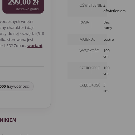
299,00 zł
OŚWIETLENIE
Z
dostawa gratis
oświetleniem
woczesnych wnętrz.
RAMA
Bez
ny charakter i daje
ramy
rzy dolnej krawędzi (5–8
MATERIAŁ
Lustro
nika sterowana jest
bez LED? Zobacz
wariant
WYSOKOŚĆ
100
cm
SZEROKOŚĆ
100
cm
GŁĘBOKOŚĆ
3
000 h
żywotności
cm
NIKIEM