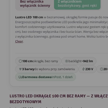
Bez włącznika
Z włącznikiem
wyłącznik ścienny
bezdotykowy, gest ręki
Lustro LED 100 cm
w bezramowej, okrągłej formie pasuje do no
Energooszczędne podświetlenie LED podkreśla jego minimalistycz
komfort codziennego użytkowania. Lustro włączasz gestem ręki p
cm), bez osobnego wyłącznika i bez kucia ścian. Wersja bez włącz
z wyłącznika ściennego, gotowa pod smart home. Wolisz lustro 
Clear
.
100 cm
okrągłe, bez ramy
backlight
~942 lm
3 barwy
do wyboru przy zamówieniu
230 V
20 
Darmowa dostawa
InPost, 1 dzień
LUSTRO LED OKRĄGŁE 100 CM BEZ RAMY — Z WŁĄCZ
BEZDOTYKOWYM