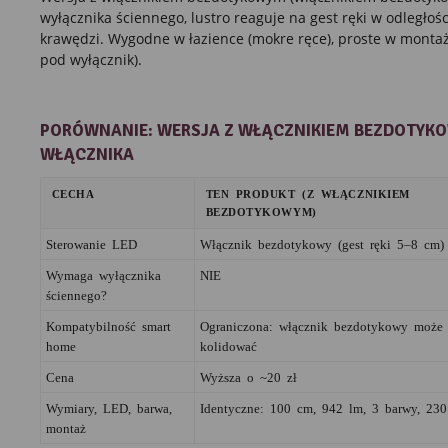
wyłącznika ściennego, lustro reaguje na gest ręki w odległoś
krawędzi. Wygodne w łazience (mokre ręce), proste w montaż
pod wyłącznik).
PORÓWNANIE: WERSJA Z WŁĄCZNIKIEM BEZDOTYKO
WŁĄCZNIKA
CECHA
TEN PRODUKT (Z WŁĄCZNIKIEM
BEZDOTYKOWYM)
Sterowanie LED
Włącznik bezdotykowy (gest ręki 5–8 cm)
Wymaga wyłącznika
NIE
ściennego?
Kompatybilność smart
Ograniczona: włącznik bezdotykowy może
home
kolidować
Cena
Wyższa o ~20 zł
Wymiary, LED, barwa,
Identyczne: 100 cm, 942 lm, 3 barwy, 23
montaż