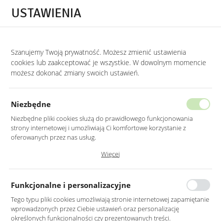
Przejdź do treści.
Przejdź do menu.
Przejdź do wyszukiwarki.
USTAWIENIA
0
Szanujemy Twoją prywatność. Możesz zmienić ustawienia
STRONA GŁÓWNA
LUSTRA
LUSTRA WISZĄCE
cookies lub zaakceptować je wszystkie. W dowolnym momencie
możesz dokonać zmiany swoich ustawień.
LUSTRO OKRĄGŁE 70CM ZŁOTE
RAMA MDF LED
Niezbędne
Niezbędne pliki cookies służą do prawidłowego funkcjonowania
strony internetowej i umożliwiają Ci komfortowe korzystanie z
oferowanych przez nas usług.
Pliki cookies odpowiadają na podejmowane przez Ciebie działania w
Więcej
celu m.in. dostosowania Twoich ustawień preferencji prywatności,
logowania czy wypełniania formularzy. Dzięki plikom cookies strona, z
której korzystasz, może działać bez zakłóceń.
Funkcjonalne i personalizacyjne
Tego typu pliki cookies umożliwiają stronie internetowej zapamiętanie
wprowadzonych przez Ciebie ustawień oraz personalizację
określonych funkcjonalności czy prezentowanych treści.