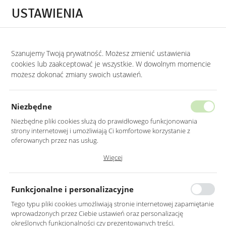
Przejdź do treści.
Przejdź do menu.
Przejdź do wyszukiwarki.
USTAWIENIA
0
Szanujemy Twoją prywatność. Możesz zmienić ustawienia
STRONA GŁÓWNA
LUSTRA
LUSTRA BEZ RAMY
cookies lub zaakceptować je wszystkie. W dowolnym momencie
możesz dokonać zmiany swoich ustawień.
LUSTRO LED 50CM OKRĄGŁE ŚCIĘTY
BOK Z PODŚWIETLENIEM
Niezbędne
Z WŁĄCZNIKIEM
Niezbędne pliki cookies służą do prawidłowego funkcjonowania
strony internetowej i umożliwiają Ci komfortowe korzystanie z
oferowanych przez nas usług.
Pliki cookies odpowiadają na podejmowane przez Ciebie działania w
Więcej
celu m.in. dostosowania Twoich ustawień preferencji prywatności,
logowania czy wypełniania formularzy. Dzięki plikom cookies strona, z
której korzystasz, może działać bez zakłóceń.
Funkcjonalne i personalizacyjne
Tego typu pliki cookies umożliwiają stronie internetowej zapamiętanie
wprowadzonych przez Ciebie ustawień oraz personalizację
określonych funkcjonalności czy prezentowanych treści.