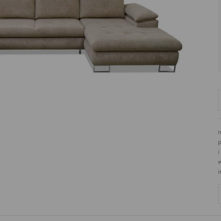
ul. Bohaterów Września 25
63-600
Kępno
Polska
n
p
i
w
i