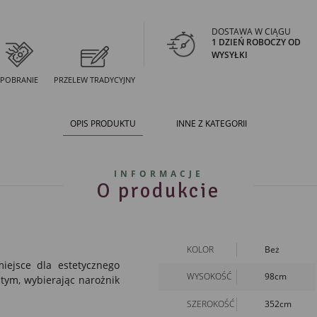
DOSTAWA W CIĄGU
1 DZIEŃ ROBOCZY OD
WYSYŁKI
POBRANIE
PRZELEW TRADYCYJNY
OPIS PRODUKTU
INNE Z KATEGORII
INFORMACJE
O produkcie
KOLOR
Beż
ejsce dla estetycznego
WYSOKOŚĆ
98cm
o tym, wybierając
narożnik
SZEROKOŚĆ
352cm