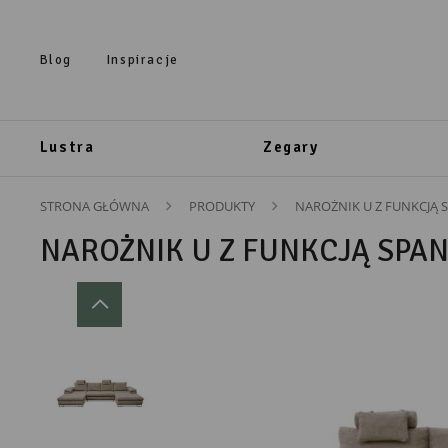
Przejdź do treści.
Przejdź do menu.
Przejdź do wyszukiwarki.
Blog
Inspiracje
Lustra
Zegary
STRONA GŁÓWNA
PRODUKTY
NAROŻNIK U Z FUNKCJĄ
NAROŻNIK U Z FUNKCJĄ SPA