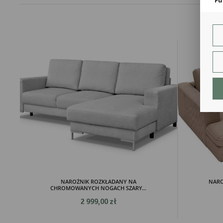
Teg
ust
Dzi
str
fun
An
Ana
Coo
int
nam
uży
zgo
R
Dzi
str
Pro
Two
pro
par
NAROŻNIK ROZKŁADANY NA
NARO
pre
CHROMOWANYCH NOGACH SZARY...
2 999,00 zł