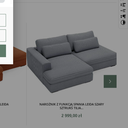
bie
szej
ie.
lają
LEIDA
NAROŻNIK Z FUNKCJĄ SPANIA LEIDA SZARY
ch.
SZTRUKS TILIA...
2 999,00 zł