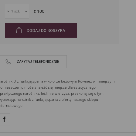
z
100
DODAJ DO KOSZYKA
ZAPYTAJ TELEFONICZNIE
arożnik U z funkcją spania w kolorze beżowym Również w mniejszym
omieszczeniu może znaleźć się miejsce dla estetycznego
 praktycznego narożnika. Jeśli nie wierzysz, przekonaj się o tym,
ybierając narożnik z funkcją spania z oferty naszego sklepu
nternetowego.