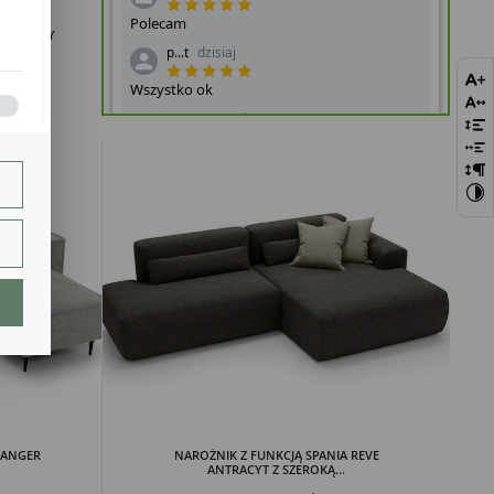
TO SZARY
bie
szej
ie.
lają
RANGER
NAROŻNIK Z FUNKCJĄ SPANIA REVE
ANTRACYT Z SZEROKĄ...