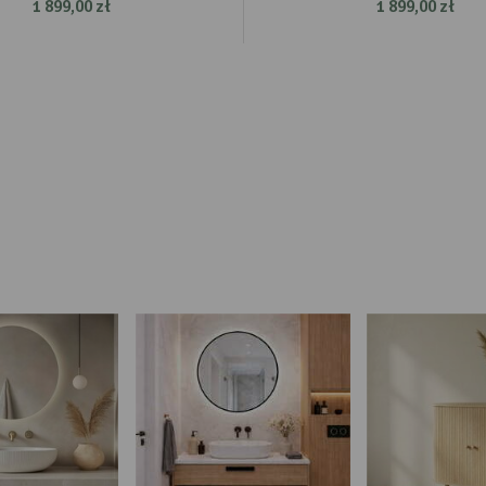
1 899,00 zł
1 899,00 zł
tnerami oraz innych dostawców usług. Firmy te działają w charakterze pośredników
zentujących nasze treści w postaci wiadomości, ofert, komunikatów mediów społecznościowy