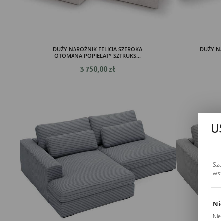
DUŻY NAROŻNIK FELICIA SZEROKA
DUŻY N
OTOMANA POPIELATY SZTRUKS...
3 750,00 zł
U
Sz
ws
Ni
Nie