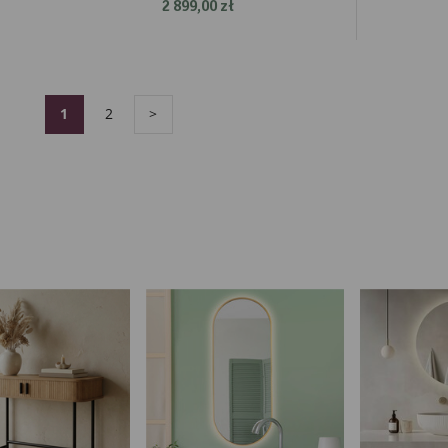
2 899,00 zł
par
pre
2
1
>