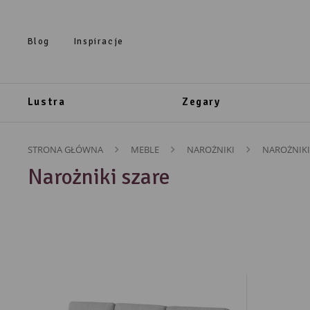
Przejdź do treści.
Przejdź do menu.
Przejdź do wyszukiwarki.
Blog
Inspiracje
Lustra
Zegary
STRONA GŁÓWNA
MEBLE
NAROŻNIKI
NAROŻNIKI
Narożniki szare