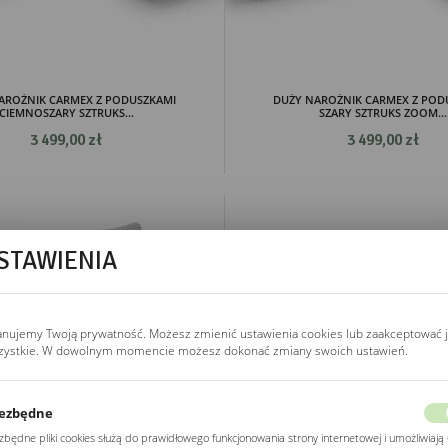
AROŻNIK CARMEX Z PODUSZKAMI
DUŻY NAROŻNIK CARMEX Z POD
CIEMNOSZARY SZTRUKS...
SZARY SZTRUKS ZOOM...
3 499,00 zł
3 499,00 zł
STAWIENIA
anujemy Twoją prywatność. Możesz zmienić ustawienia cookies lub zaakceptować 
zystkie. W dowolnym momencie możesz dokonać zmiany swoich ustawień.
ezbędne
zbędne pliki cookies służą do prawidłowego funkcjonowania strony internetowej i umożliwiają 