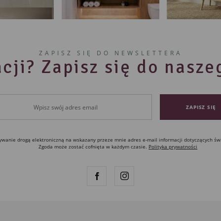
ZAPISZ SIĘ DO NEWSLETTERA
cji? Zapisz się do nasz
anie drogą elektroniczną na wskazany przeze mnie adres e-mail informacji dotyczących św
Zgoda może zostać cofnięta w każdym czasie.
Polityka prywatności