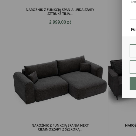
kom
Pli
NAROŻNIK Z FUNKCJĄ SPANIA LEIDA SZARY
NARO
Two
SZTRUKS TILIA...
coo
2 999,00 zł
Fu
Teg
ust
Dzi
str
fun
An
Ana
Coo
int
nam
uży
zgo
R
Dzi
str
Pro
NAROŻNIK Z FUNKCJĄ SPANIA NEXT
NAROŻ
Two
CIEMNOSZARY Z SZEROKĄ...
pro