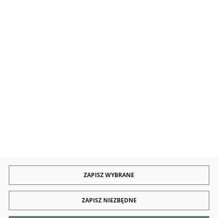
INFORMACJE
OBSŁUGA
KONTAKT I OBSŁUGA
Rozpocznij zwrot produktu:
ODSTĄP OD UMOWY TUTAJ
PŁATNOŚCI
DOSTAWA
ZAPISZ WYBRANE
ZAPISZ NIEZBĘDNE