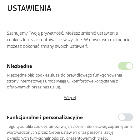
Przejdź do treści.
Przejdź do menu.
Przejdź do wyszukiwarki.
USTAWIENIA
0
STRONA GŁÓWNA
MEBLE
NAROŻNIKI
NAROŻNIKI KLASYCZNE
Szanujemy Twoją prywatność. Możesz zmienić ustawienia
cookies lub zaakceptować je wszystkie. W dowolnym momencie
Narożniki klasyczne
możesz dokonać zmiany swoich ustawień.
KATEGORIE
SORTUJ
Niezbędne
Niezbędne pliki cookies służą do prawidłowego funkcjonowania
strony internetowej i umożliwiają Ci komfortowe korzystanie z
oferowanych przez nas usług.
Pliki cookies odpowiadają na podejmowane przez Ciebie działania w
Więcej
celu m.in. dostosowania Twoich ustawień preferencji prywatności,
logowania czy wypełniania formularzy. Dzięki plikom cookies strona, z
której korzystasz, może działać bez zakłóceń.
Funkcjonalne i personalizacyjne
Tego typu pliki cookies umożliwiają stronie internetowej zapamiętanie
wprowadzonych przez Ciebie ustawień oraz personalizację
DUŻY SZARY SZTRUKSOWY
DUŻY NAROŻNIK Z
określonych funkcjonalności czy prezentowanych treści.
NAROŻNIK Z PODUSZKAMI
PODUSZKAMI NA