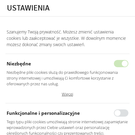
Przejdź do treści.
Przejdź do menu.
Przejdź do wyszukiwarki.
USTAWIENIA
0
Szanujemy Twoją prywatność. Możesz zmienić ustawienia
STRONA GŁÓWNA
PRODUKTY
LUSTRO OKRĄGŁE 70CM ZŁOTE RAMA MDF
cookies lub zaakceptować je wszystkie. W dowolnym momencie
możesz dokonać zmiany swoich ustawień.
LUSTRO OKRĄGŁE 70CM ZŁOTE
RAMA MDF LED
Niezbędne
Niezbędne pliki cookies służą do prawidłowego funkcjonowania
strony internetowej i umożliwiają Ci komfortowe korzystanie z
oferowanych przez nas usług.
Pliki cookies odpowiadają na podejmowane przez Ciebie działania w
Więcej
celu m.in. dostosowania Twoich ustawień preferencji prywatności,
logowania czy wypełniania formularzy. Dzięki plikom cookies strona, z
której korzystasz, może działać bez zakłóceń.
Funkcjonalne i personalizacyjne
Tego typu pliki cookies umożliwiają stronie internetowej zapamiętanie
wprowadzonych przez Ciebie ustawień oraz personalizację
określonych funkcjonalności czy prezentowanych treści.