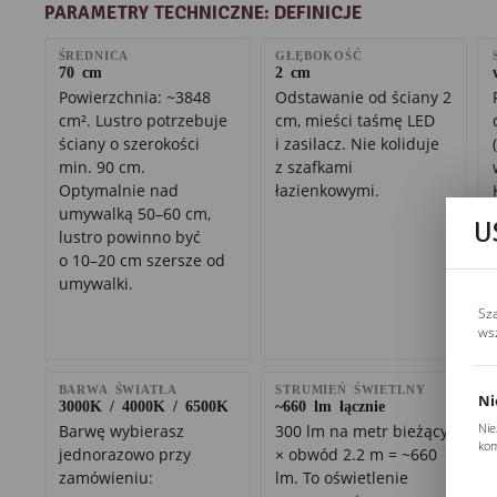
PARAMETRY TECHNICZNE: DEFINICJE
ŚREDNICA
GŁĘBOKOŚĆ
70 cm
2 cm
Powierzchnia: ~3848
Odstawanie od ściany 2
cm². Lustro potrzebuje
cm, mieści taśmę LED
ściany o szerokości
i zasilacz. Nie koliduje
min. 90 cm.
z szafkami
Optymalnie nad
łazienkowymi.
umywalką 50–60 cm,
U
lustro powinno być
o 10–20 cm szersze od
umywalki.
Sz
ws
BARWA ŚWIATŁA
STRUMIEŃ ŚWIETLNY
Ni
3000K / 4000K / 6500K
~660 lm łącznie
Nie
Barwę wybierasz
300 lm na metr bieżący
kom
jednorazowo przy
× obwód 2.2 m = ~660
Pli
zamówieniu:
lm. To oświetlenie
Two