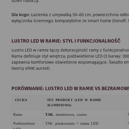
dzień roboczy.
Dla kogo:
Łazienka z umywalką 50–60 cm, powierzchnia odbi
wyłącznika ściennego, kompatybilne ze smart home (Sonoff, S
LUSTRO LED W RAMIE: STYL I FUNKCJONALNOŚĆ
Lustro LED w ramie łączy dekoracyjność ramy z funkcjonalno
Rama definiuje styl wnętrza, podświetlenie LED (3 barwy: 3
zapewnia komfortowe oświetlenie wspomagające. Światło emi
tworzy efekt aureoli.
PORÓWNANIE: LUSTRO LED W RAMIE VS BEZRAMOW
CECHA
TEN PRODUKT (LED W RAMIE
ALUMINIOWA)
Rama
TAK.
aluminiowa, czarna
Podświetlenie
TAK: piaskowanie + taśma LED
LED