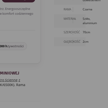
oświetleniem
trz. Energooszczędne
RAMA
Czarna
aje komfort codziennego
MATERIAŁ
Szkło,
aluminium
SZEROKOŚĆ
70cm
GŁĘBOKOŚĆ
2cm
000 h
żywotności
UMINIOWEJ
tro ścienne
z
0K/6500K). Rama