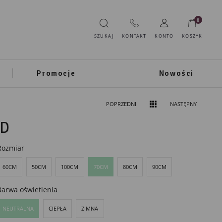
0
SZUKAJ
KONTAKT
KONTO
KOSZYK
Promocje
Nowości
POPRZEDNI
NASTĘPNY
ED
Rozmiar
60CM
50CM
100CM
70CM
80CM
90CM
Barwa oświetlenia
NEUTRALNA
CIEPŁA
ZIMNA