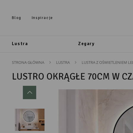
Przejdź do treści.
Przejdź do menu.
Przejdź do wyszukiwarki.
Blog
Inspiracje
Lustra
Zegary
STRONA GŁÓWNA
LUSTRA
LUSTRA Z OŚWIETLENIEM LE
LUSTRO OKRĄGŁE 70CM W CZ