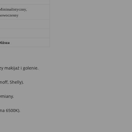
Minimalistyczny,
nowoczesny
Niższa
y makijaż i golenie.
ff, Shelly).
ymiany.
na 6500K).