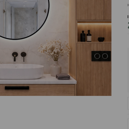
K
PRODUCENT
DekoracjeIrys.pl