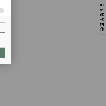
bie
szej
ie.
lają
ch.