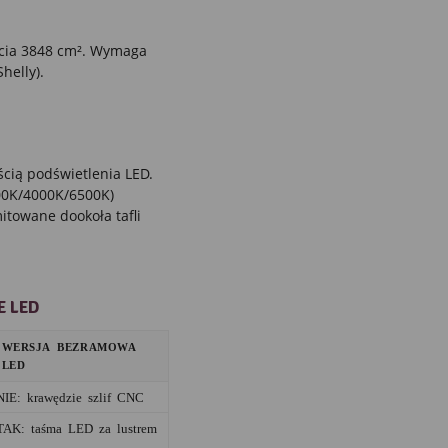
cia 3848 cm². Wymaga
helly).
ścią podświetlenia LED.
000K/4000K/6500K)
towane dookoła tafli
E LED
WERSJA BEZRAMOWA
LED
NIE: krawędzie szlif CNC
TAK: taśma LED za lustrem