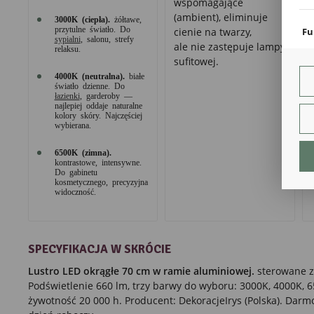
wspomagające
coo
(ambient), eliminuje
3000K (ciepła).
żółtawe,
przytulne światło. Do
Fu
cienie na twarzy,
sypialni
, salonu, strefy
ale nie zastępuje lampy
Teg
relaksu.
ust
sufitowej.
Dzi
4000K (neutralna).
białe
str
światło dzienne. Do
łazienki
, garderoby —
fun
najlepiej oddaje naturalne
kolory skóry. Najczęściej
An
wybierana.
Ana
6500K (zimna).
Coo
kontrastowe, intensywne.
int
Do gabinetu
nam
kosmetycznego, precyzyjna
uży
widoczność.
zgo
R
Dzi
str
SPECYFIKACJA W SKRÓCIE
Pro
Two
Lustro LED okrągłe 70 cm w ramie aluminiowej.
sterowane z
pro
par
Podświetlenie 660 lm, trzy barwy do wyboru: 3000K, 4000K, 65
pre
żywotność 20 000 h. Producent: DekoracjeIrys (Polska). Darm