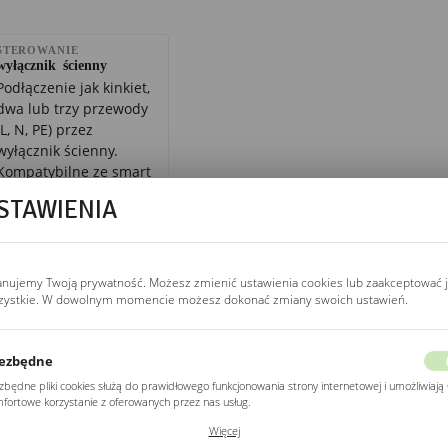
STEROWANIE
wyłącznik ścienny
Podłączenie jak kinkiet,
dwa lub trzy przewody
(L, N, PE) przez
wyłącznik ścienny.
Kompatybilne ze smart
home, sterownik Wi-Fi
STAWIENIA
(Sonoff Mini, Shelly 1)
w puszce zamiast
mechanicznego
wyłącznika.
anujemy Twoją prywatność. Możesz zmienić ustawienia cookies lub zaakceptować 
zystkie. W dowolnym momencie możesz dokonać zmiany swoich ustawień.
ŻYWOTNOŚĆ LED
ezbędne
20 000 h (L70)
zbędne pliki cookies służą do prawidłowego funkcjonowania strony internetowej i umożliwiają 
L70 = po 20 000 h
fortowe korzystanie z oferowanych przez nas usług.
strumień spada do
ki cookies odpowiadają na podejmowane przez Ciebie działania w celu m.in. dostosowania
~70% wartości
Więcej
ich ustawień preferencji prywatności, logowania czy wypełniania formularzy. Dzięki plikom