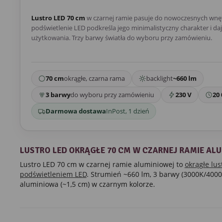
Lustro LED 70 cm
w czarnej ramie pasuje do nowoczesnych wnę
podświetlenie LED podkreśla jego minimalistyczny charakter i d
użytkowania. Trzy barwy światła do wyboru przy zamówieniu.
70 cm
okrągłe, czarna rama
backlight
~660 lm
3 barwy
do wyboru przy zamówieniu
230 V
20 
Darmowa dostawa
InPost, 1 dzień
LUSTRO LED OKRĄGŁE 70 CM W CZARNEJ RAMIE AL
Lustro LED 70 cm w czarnej ramie aluminiowej to
okrągłe lus
podświetleniem LED
. Strumień ~660 lm, 3 barwy (3000K/400
aluminiowa (~1,5 cm) w czarnym kolorze.