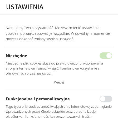
Przejdź do treści.
Przejdź do menu.
Przejdź do wyszukiwarki.
USTAWIENIA
0
Szanujemy Twoją prywatność. Możesz zmienić ustawienia
STRONA GŁÓWNA
LUSTRA
LUSTRA W RAMIE MDF
cookies lub zaakceptować je wszystkie. W dowolnym momencie
możesz dokonać zmiany swoich ustawień.
ZŁOTE LUSTRO OKRĄGŁE 90CM
RAMA MDF
Niezbędne
Niezbędne pliki cookies służą do prawidłowego funkcjonowania
strony internetowej i umożliwiają Ci komfortowe korzystanie z
oferowanych przez nas usług.
Pliki cookies odpowiadają na podejmowane przez Ciebie działania w
Więcej
celu m.in. dostosowania Twoich ustawień preferencji prywatności,
logowania czy wypełniania formularzy. Dzięki plikom cookies strona, z
której korzystasz, może działać bez zakłóceń.
Funkcjonalne i personalizacyjne
Tego typu pliki cookies umożliwiają stronie internetowej zapamiętanie
wprowadzonych przez Ciebie ustawień oraz personalizację
określonych funkcjonalności czy prezentowanych treści.