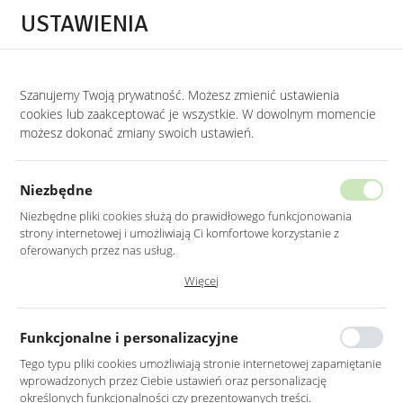
Przejdź do treści.
Przejdź do menu.
Przejdź do wyszukiwarki.
USTAWIENIA
0
Szanujemy Twoją prywatność. Możesz zmienić ustawienia
STRONA GŁÓWNA
PRODUKTY
ZŁOTE LUSTRO OKRĄGŁE 70CM
cookies lub zaakceptować je wszystkie. W dowolnym momencie
możesz dokonać zmiany swoich ustawień.
ZŁOTE LUSTRO OKRĄGŁE 70CM
Niezbędne
Niezbędne pliki cookies służą do prawidłowego funkcjonowania
strony internetowej i umożliwiają Ci komfortowe korzystanie z
oferowanych przez nas usług.
Pliki cookies odpowiadają na podejmowane przez Ciebie działania w
Więcej
celu m.in. dostosowania Twoich ustawień preferencji prywatności,
logowania czy wypełniania formularzy. Dzięki plikom cookies strona, z
której korzystasz, może działać bez zakłóceń.
Funkcjonalne i personalizacyjne
Tego typu pliki cookies umożliwiają stronie internetowej zapamiętanie
wprowadzonych przez Ciebie ustawień oraz personalizację
określonych funkcjonalności czy prezentowanych treści.