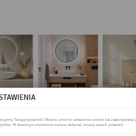
STAWIENIA
anujemy Twoją prywatność. Możesz zmienić ustawienia cookies lub zaakceptować 
zystkie. W dowolnym momencie możesz dokonać zmiany swoich ustawień.
owymiarowe lustro do sylwetki.
eni, prostokątne nad dłuższą komodą; wysokość do sylwetki zwykl