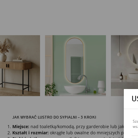
U
JAK WYBRAĆ LUSTRO DO SYPIALNI – 3 KROKI
Sz
ws
Miejsce:
nad toaletką/komodą, przy garderobie lub jako pełn
Kształt i rozmiar:
okrągłe lub owalne do mniejszych przestrz