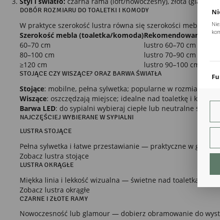
Styl i światło:
czarna rama (loft/nowoczesny), złota (glamour
DOBÓR ROZMIARU DO TOALETKI I KOMODY
Ni
Nie
W praktyce szerokość lustra równa się szerokości mebla albo
kom
Szerokość mebla (toaletka/komoda)
Rekomendowany rozmi
Pli
60–70 cm
lustro 60–70 cm (okrąg
Two
80–100 cm
lustro 70–90 cm (okrąg
coo
≥120 cm
lustro 90–100 cm lub 
STOJĄCE CZY WISZĄCE? ORAZ BARWA ŚWIATŁA
Fu
Stojące
: mobilne, pełna sylwetka; popularne w rozmiarach
4
Teg
ust
Wiszące
: oszczędzają miejsce; idealne nad toaletkę i komodę
Dzi
Barwa LED
: do sypialni wybieraj ciepłe lub neutralne światł
str
NAJCZĘŚCIEJ WYBIERANE W SYPIALNI
fun
LUSTRA STOJĄCE
An
Pełna sylwetka i łatwe przestawianie — praktyczne w garderob
Ana
Zobacz lustra stojące
Coo
LUSTRA OKRĄGŁE
int
nam
Miękka linia i lekkość wizualna — świetne nad toaletką.
uży
Zobacz lustra okrągłe
zgo
R
CZARNE I ZŁOTE RAMY
Dzi
Nowoczesność lub glamour — dobierz obramowanie do wyst
str