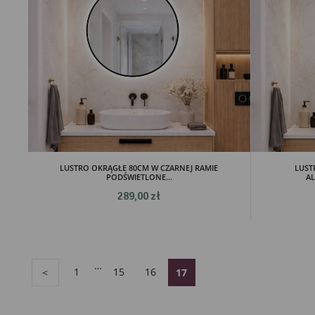
LUSTRO OKRĄGŁE 80CM W CZARNEJ RAMIE
LUST
PODŚWIETLONE...
AL
289,00 zł
…
1
15
16
<
17