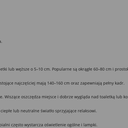
mocyjne pliki cookies służą do prezentowania Ci naszych komunikatów na podstawie analizy
Więcej
ich upodobań oraz Twoich zwyczajów dotyczących przeglądanej witryny internetowej. Treści
mocyjne mogą pojawić się na stronach podmiotów trzecich lub firm będących naszymi
tnerami oraz innych dostawców usług. Firmy te działają w charakterze pośredników
zentujących nasze treści w postaci wiadomości, ofert, komunikatów mediów społecznościowy
a.
aletki lub węższe o 5–10 cm. Popularne są okrągłe 60–80 cm i prost
 stojące najczęściej mają 140–160 cm oraz zapewniają pełny kadr.
jące. Wiszące oszczędza miejsce i dobrze wygląda nad toaletką lub 
iepłe lub neutralne światło sprzyjające relaksowi.
pialni często wystarcza oświetlenie ogólne i lampki.