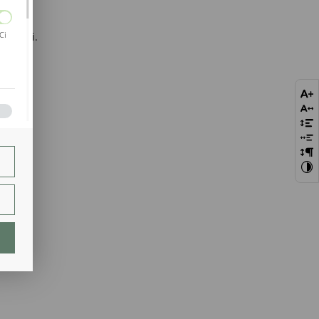
 K
.
Ci
wnowagi.
bie
szej
ie.
lają