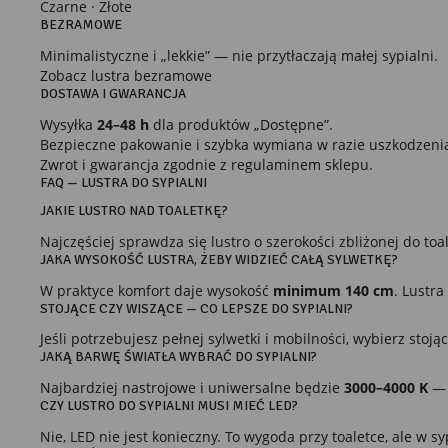
Czarne
·
Złote
Pro
BEZRAMOWE
Two
pro
Minimalistyczne i „lekkie” — nie przytłaczają małej sypialni.
par
Zobacz lustra bezramowe
pre
DOSTAWA I GWARANCJA
Wysyłka
24–48 h
dla produktów „Dostępne”.
Bezpieczne pakowanie i szybka wymiana w razie uszkodzeni
Zwrot i gwarancja zgodnie z regulaminem sklepu.
FAQ — LUSTRA DO SYPIALNI
JAKIE LUSTRO NAD TOALETKĘ?
Najczęściej sprawdza się lustro o szerokości zbliżonej do to
JAKA WYSOKOŚĆ LUSTRA, ŻEBY WIDZIEĆ CAŁĄ SYLWETKĘ?
W praktyce komfort daje wysokość
minimum 140 cm
. Lustra
STOJĄCE CZY WISZĄCE — CO LEPSZE DO SYPIALNI?
Jeśli potrzebujesz pełnej sylwetki i mobilności, wybierz sto
JAKĄ BARWĘ ŚWIATŁA WYBRAĆ DO SYPIALNI?
Najbardziej nastrojowe i uniwersalne będzie
3000–4000 K
— c
CZY LUSTRO DO SYPIALNI MUSI MIEĆ LED?
Nie, LED nie jest konieczny. To wygoda przy toaletce, ale w sy