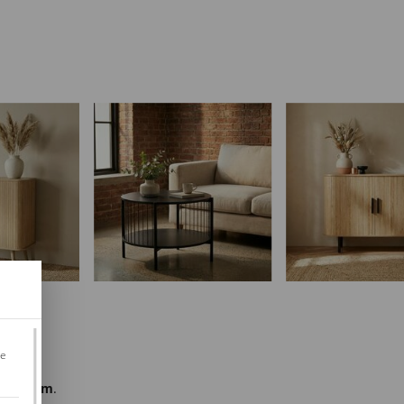
je
e
≥140 cm
.