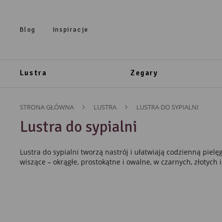
Przejdź do treści.
Przejdź do menu.
Przejdź do wyszukiwarki.
Blog
Inspiracje
Lustra
Zegary
STRONA GŁÓWNA
LUSTRA
LUSTRA DO SYPIALNI
Lustra do sypialni
Lustra do sypialni tworzą nastrój i ułatwiają codzienną piel
wiszące – okrągłe, prostokątne i owalne, w czarnych, złoty