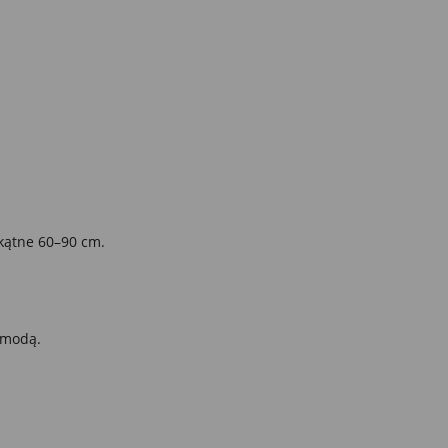
ch.
okątne 60–90 cm.
komodą.