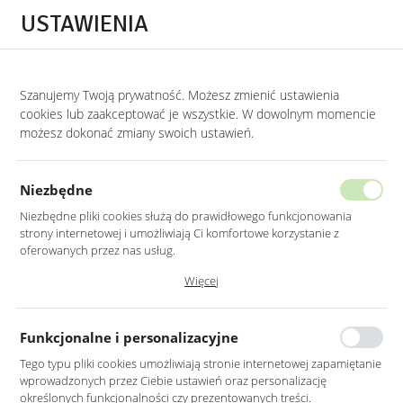
Przejdź do treści.
Przejdź do menu.
Przejdź do wyszukiwarki.
USTAWIENIA
0
Szanujemy Twoją prywatność. Możesz zmienić ustawienia
STRONA GŁÓWNA
LUSTRA
LUSTRA DO PRZEDPOKOJU
cookies lub zaakceptować je wszystkie. W dowolnym momencie
możesz dokonać zmiany swoich ustawień.
LUSTRO OWALNE CZARNE RAMA
MDF 145X45CM
Niezbędne
Niezbędne pliki cookies służą do prawidłowego funkcjonowania
strony internetowej i umożliwiają Ci komfortowe korzystanie z
oferowanych przez nas usług.
Pliki cookies odpowiadają na podejmowane przez Ciebie działania w
Więcej
celu m.in. dostosowania Twoich ustawień preferencji prywatności,
logowania czy wypełniania formularzy. Dzięki plikom cookies strona, z
której korzystasz, może działać bez zakłóceń.
Funkcjonalne i personalizacyjne
Tego typu pliki cookies umożliwiają stronie internetowej zapamiętanie
wprowadzonych przez Ciebie ustawień oraz personalizację
określonych funkcjonalności czy prezentowanych treści.