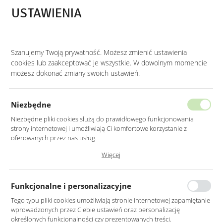
Przejdź do treści.
Przejdź do menu.
Przejdź do wyszukiwarki.
USTAWIENIA
0
Szanujemy Twoją prywatność. Możesz zmienić ustawienia
STRONA GŁÓWNA
LUSTRA
LUSTRA DO PRZEDPOKOJU
cookies lub zaakceptować je wszystkie. W dowolnym momencie
możesz dokonać zmiany swoich ustawień.
LUSTRO OKRĄGŁE 90CM W CZARNEJ
RAMIE PODŚWIETLONE LED
Niezbędne
Niezbędne pliki cookies służą do prawidłowego funkcjonowania
strony internetowej i umożliwiają Ci komfortowe korzystanie z
oferowanych przez nas usług.
Pliki cookies odpowiadają na podejmowane przez Ciebie działania w
Więcej
celu m.in. dostosowania Twoich ustawień preferencji prywatności,
logowania czy wypełniania formularzy. Dzięki plikom cookies strona, z
której korzystasz, może działać bez zakłóceń.
Funkcjonalne i personalizacyjne
Tego typu pliki cookies umożliwiają stronie internetowej zapamiętanie
wprowadzonych przez Ciebie ustawień oraz personalizację
określonych funkcjonalności czy prezentowanych treści.