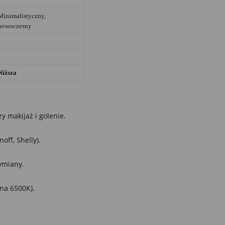
Minimalistyczny,
nowoczesny
Niższa
y makijaż i golenie.
ff, Shelly).
ymiany.
na 6500K).