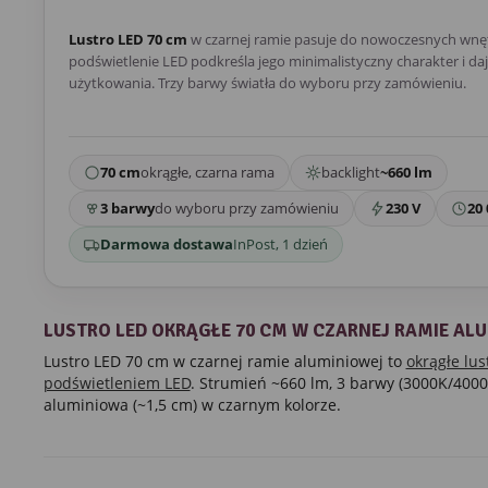
Lustro LED 70 cm
w czarnej ramie pasuje do nowoczesnych wnę
podświetlenie LED podkreśla jego minimalistyczny charakter i d
użytkowania. Trzy barwy światła do wyboru przy zamówieniu.
70 cm
okrągłe, czarna rama
backlight
~660 lm
3 barwy
do wyboru przy zamówieniu
230 V
20 
Darmowa dostawa
InPost, 1 dzień
LUSTRO LED OKRĄGŁE 70 CM W CZARNEJ RAMIE AL
Lustro LED 70 cm w czarnej ramie aluminiowej to
okrągłe lus
podświetleniem LED
. Strumień ~660 lm, 3 barwy (3000K/400
aluminiowa (~1,5 cm) w czarnym kolorze.