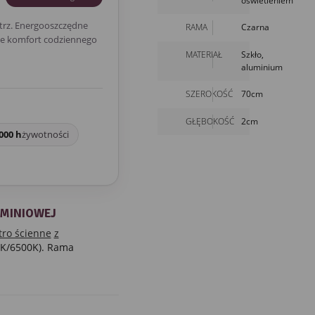
oświetleniem
trz. Energooszczędne
RAMA
Czarna
aje komfort codziennego
MATERIAŁ
Szkło,
aluminium
SZEROKOŚĆ
70cm
GŁĘBOKOŚĆ
2cm
000 h
żywotności
UMINIOWEJ
tro ścienne
z
0K/6500K). Rama