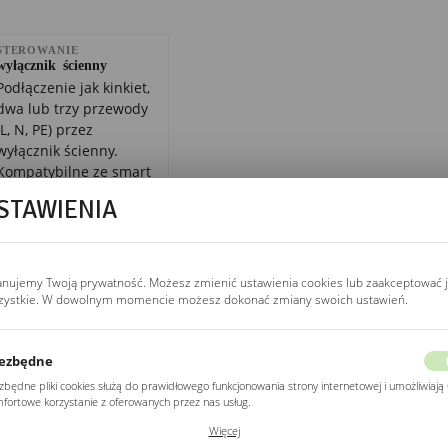
STEROWANIE
wyłącznik ścienny
Podłączenie jak kinkiet,
dwa lub trzy przewody
(L, N, PE) przez
wyłącznik ścienny.
Kompatybilne ze smart
home, sterownik Wi-Fi
STAWIENIA
(Sonoff Mini, Shelly 1)
w puszce zamiast
mechanicznego
wyłącznika.
anujemy Twoją prywatność. Możesz zmienić ustawienia cookies lub zaakceptować 
zystkie. W dowolnym momencie możesz dokonać zmiany swoich ustawień.
ŻYWOTNOŚĆ LED
ezbędne
20 000 h (L70)
zbędne pliki cookies służą do prawidłowego funkcjonowania strony internetowej i umożliwiają 
L70 = po 20 000 h
fortowe korzystanie z oferowanych przez nas usług.
strumień spada do
ki cookies odpowiadają na podejmowane przez Ciebie działania w celu m.in. dostosowania
~70% wartości
Więcej
ich ustawień preferencji prywatności, logowania czy wypełniania formularzy. Dzięki plikom