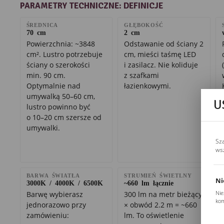
PARAMETRY TECHNICZNE: DEFINICJE
ŚREDNICA
GŁĘBOKOŚĆ
70 cm
2 cm
Powierzchnia: ~3848
Odstawanie od ściany 2
cm². Lustro potrzebuje
cm, mieści taśmę LED
ściany o szerokości
i zasilacz. Nie koliduje
min. 90 cm.
z szafkami
Optymalnie nad
łazienkowymi.
umywalką 50–60 cm,
U
lustro powinno być
o 10–20 cm szersze od
umywalki.
Sz
ws
BARWA ŚWIATŁA
STRUMIEŃ ŚWIETLNY
Ni
3000K / 4000K / 6500K
~660 lm łącznie
Nie
Barwę wybierasz
300 lm na metr bieżący
kom
jednorazowo przy
× obwód 2.2 m = ~660
Pli
zamówieniu:
lm. To oświetlenie
Two