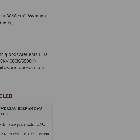
cia 3848 cm². Wymaga
helly).
ścią podświetlenia LED.
000K/4000K/6500K)
towane dookoła tafli
E LED
WERSJA BEZRAMOWA
LED
NIE: krawędzie szlif CNC
TAK: taśma LED za lustrem