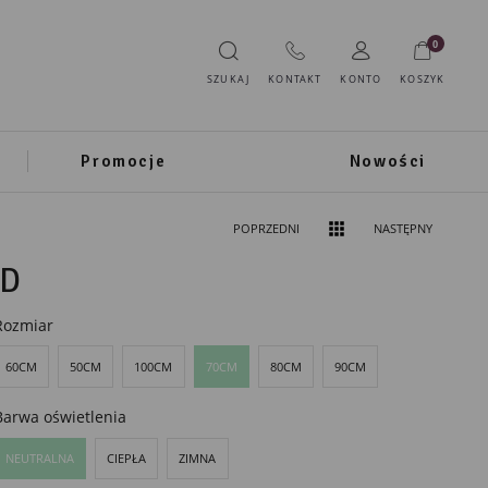
0
SZUKAJ
KONTAKT
KONTO
KOSZYK
Promocje
Nowości
POPRZEDNI
NASTĘPNY
ED
Rozmiar
60CM
50CM
100CM
70CM
80CM
90CM
Barwa oświetlenia
NEUTRALNA
CIEPŁA
ZIMNA