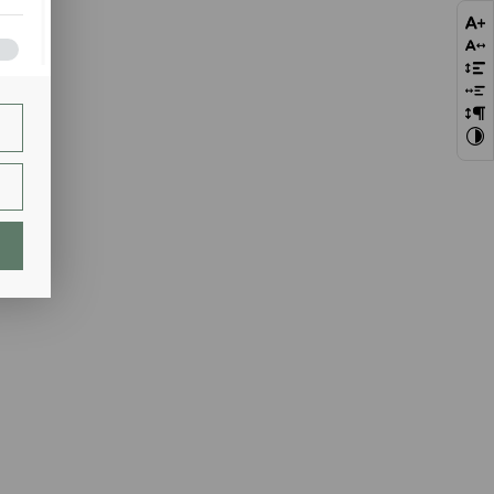
bie
szej
ie.
lają
ch.