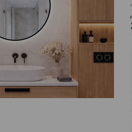
K
PRODUCENT
DekoracjeIrys.pl