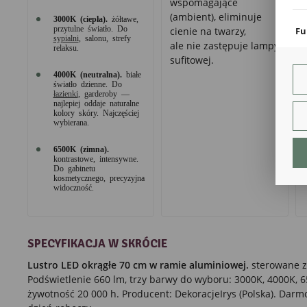
wspomagające
coo
(ambient), eliminuje
3000K (ciepła).
żółtawe,
przytulne światło. Do
Fu
cienie na twarzy,
sypialni
, salonu, strefy
ale nie zastępuje lampy
Teg
relaksu.
ust
sufitowej.
Dzi
4000K (neutralna).
białe
str
światło dzienne. Do
łazienki
, garderoby —
fun
najlepiej oddaje naturalne
kolory skóry. Najczęściej
An
wybierana.
Ana
6500K (zimna).
Coo
kontrastowe, intensywne.
int
Do gabinetu
nam
kosmetycznego, precyzyjna
uży
widoczność.
zgo
R
Dzi
str
SPECYFIKACJA W SKRÓCIE
Pro
Two
Lustro LED okrągłe 70 cm w ramie aluminiowej.
sterowane z
pro
par
Podświetlenie 660 lm, trzy barwy do wyboru: 3000K, 4000K, 65
pre
żywotność 20 000 h. Producent: DekoracjeIrys (Polska). Darm