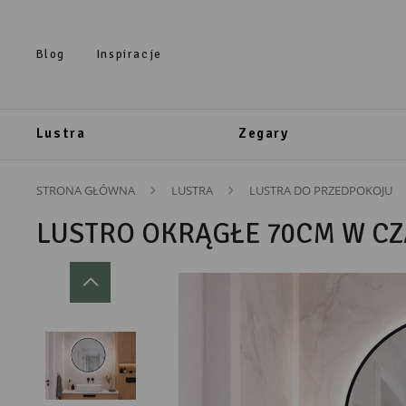
Przejdź do treści.
Przejdź do menu.
Przejdź do wyszukiwarki.
Blog
Inspiracje
Lustra
Zegary
STRONA GŁÓWNA
LUSTRA
LUSTRA DO PRZEDPOKOJU
LUSTRO OKRĄGŁE 70CM W CZ