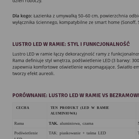
dzień roboczy.
Dla kogo:
Łazienka z umywalką 50–60 cm, powierzchnia odbi
wyłącznika ściennego, kompatybilne ze smart home (Sonoff, S
LUSTRO LED W RAMIE: STYL I FUNKCJONALNOŚĆ
Lustro LED w ramie łączy dekoracyjność ramy z funkcjonalno
Rama definiuje styl wnętrza, podświetlenie LED (3 barwy: 3
zapewnia komfortowe oświetlenie wspomagające. Światło emi
tworzy efekt aureoli.
PORÓWNANIE: LUSTRO LED W RAMIE VS BEZRAMOW
CECHA
TEN PRODUKT (LED W RAMIE
ALUMINIOWA)
Rama
TAK.
aluminiowa, czarna
Podświetlenie
TAK: piaskowanie + taśma LED
LED