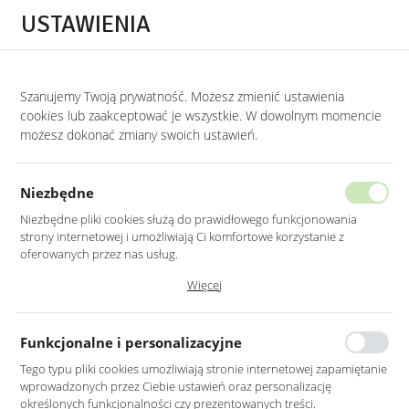
Przejdź do treści.
Przejdź do menu.
Przejdź do wyszukiwarki.
USTAWIENIA
0
STRONA GŁÓWNA
LUSTRA
LUSTRA DO HOLU
Szanujemy Twoją prywatność. Możesz zmienić ustawienia
cookies lub zaakceptować je wszystkie. W dowolnym momencie
Lustra do holu
możesz dokonać zmiany swoich ustawień.
KATEGORIE
SORTUJ
Niezbędne
Niezbędne pliki cookies służą do prawidłowego funkcjonowania
strony internetowej i umożliwiają Ci komfortowe korzystanie z
oferowanych przez nas usług.
Pliki cookies odpowiadają na podejmowane przez Ciebie działania w
Więcej
celu m.in. dostosowania Twoich ustawień preferencji prywatności,
logowania czy wypełniania formularzy. Dzięki plikom cookies strona, z
której korzystasz, może działać bez zakłóceń.
Funkcjonalne i personalizacyjne
Tego typu pliki cookies umożliwiają stronie internetowej zapamiętanie
wprowadzonych przez Ciebie ustawień oraz personalizację
LUSTRO LED 100 CM
LUSTRO LED 60X80CM
określonych funkcjonalności czy prezentowanych treści.
OKRĄGŁE ŚCIĘTY BOK Z
ŚCIENNE PROSTOKĄTNE