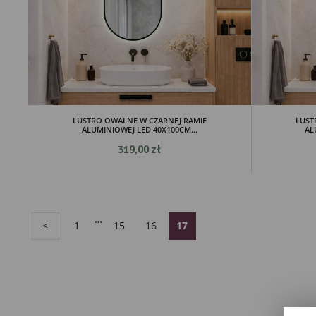
LUSTRO OWALNE W CZARNEJ RAMIE
LUST
ALUMINIOWEJ LED 40X100CM...
AL
319,00 zł
…
1
15
16
<
17