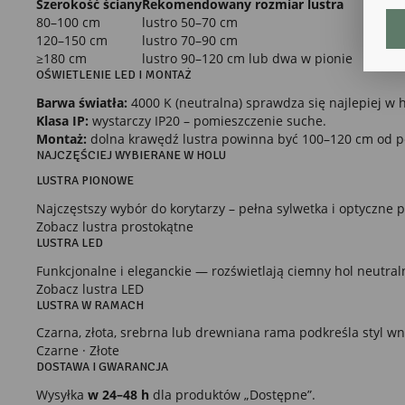
Szerokość ściany
Rekomendowany rozmiar lustra
Ana
80–100 cm
lustro 50–70 cm
Coo
120–150 cm
lustro 70–90 cm
int
nam
≥180 cm
lustro 90–120 cm lub dwa w pionie
uży
OŚWIETLENIE LED I MONTAŻ
zgo
R
Barwa światła:
4000 K (neutralna) sprawdza się najlepiej w h
Dzi
Klasa IP:
wystarczy IP20 – pomieszczenie suche.
str
Montaż:
dolna krawędź lustra powinna być 100–120 cm od p
Pro
NAJCZĘŚCIEJ WYBIERANE W HOLU
Two
pro
LUSTRA PIONOWE
par
pre
Najczęstszy wybór do korytarzy – pełna sylwetka i optyczne 
Zobacz lustra prostokątne
LUSTRA LED
Funkcjonalne i eleganckie — rozświetlają ciemny hol neutra
Zobacz lustra LED
LUSTRA W RAMACH
Czarna, złota, srebrna lub drewniana rama podkreśla styl wn
Czarne
·
Złote
DOSTAWA I GWARANCJA
Wysyłka
w 24–48 h
dla produktów „Dostępne”.