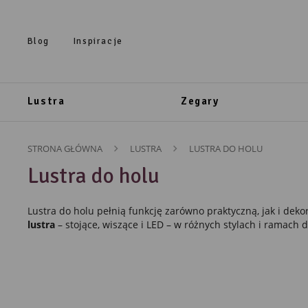
Przejdź do treści.
Przejdź do menu.
Przejdź do wyszukiwarki.
Blog
Inspiracje
Lustra
Zegary
STRONA GŁÓWNA
LUSTRA
LUSTRA DO HOLU
Lustra do holu
Lustra do holu pełnią funkcję zarówno praktyczną, jak i deko
lustra
– stojące, wiszące i LED – w różnych stylach i ramac