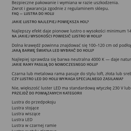
Bezpieczne pakowanie i wymiana w razie uszkodzenia.
Zwrot i gwarancja zgodnie z regulaminem sklepu.
FAQ — LUSTRA DO HOLU
JAKIE LUSTRO NAJLEPIEJ POWIĘKSZA HOL?
Najlepszy efekt daje pionowe lustro o wysokości minimum 14
NA JAKIEJ WYSOKOŚCI POWIESIĆ LUSTRO W HOLU?
Dolna krawędź powinna znajdować się 100–120 cm od podłogi
JAKĄ BARWĘ ŚWIATŁA LED WYBRAĆ DO HOLU?
Najlepiej sprawdza się barwa neutralna 4000 K — daje natura
JAKIE RAMY PASUJĄ DO NOWOCZESNEGO HOLU?
Czarna lub metalowa rama pasuje do stylu loft, złota lub sr
CZY LUSTRO LED DO HOLU WYMAGA SPECJALNEGO ZASILANIA?
Nie, większość luster LED ma standardową wtyczkę 230 V lub
PRZEJDŹ DO POWIĄZANYCH KATEGORII
Lustra do przedpokoju
Lustra stojące
Lustra wiszące
Lustra LED
Lustra w czarnej ramie