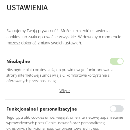
Przejdź do treści.
Przejdź do menu.
Przejdź do wyszukiwarki.
USTAWIENIA
0
Szanujemy Twoją prywatność. Możesz zmienić ustawienia
STRONA GŁÓWNA
LUSTRA
LUSTRA DO HOLU
cookies lub zaakceptować je wszystkie. W dowolnym momencie
możesz dokonać zmiany swoich ustawień.
LUSTRO OKRĄGŁE ZŁOTE RAMA
100CM
Niezbędne
Niezbędne pliki cookies służą do prawidłowego funkcjonowania
strony internetowej i umożliwiają Ci komfortowe korzystanie z
oferowanych przez nas usług.
Pliki cookies odpowiadają na podejmowane przez Ciebie działania w
Więcej
celu m.in. dostosowania Twoich ustawień preferencji prywatności,
logowania czy wypełniania formularzy. Dzięki plikom cookies strona, z
której korzystasz, może działać bez zakłóceń.
Funkcjonalne i personalizacyjne
Tego typu pliki cookies umożliwiają stronie internetowej zapamiętanie
wprowadzonych przez Ciebie ustawień oraz personalizację
określonych funkcjonalności czy prezentowanych treści.