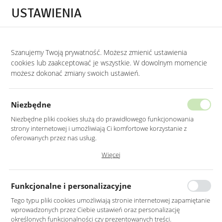
Przejdź do treści.
Przejdź do menu.
Przejdź do wyszukiwarki.
USTAWIENIA
0
Szanujemy Twoją prywatność. Możesz zmienić ustawienia
STRONA GŁÓWNA
LUSTRA
LUSTRA DO GABINETU
cookies lub zaakceptować je wszystkie. W dowolnym momencie
możesz dokonać zmiany swoich ustawień.
LUSTRO OWALNE W CZARNEJ RAMIE
ALUMINIOWEJ LED 40X80CM
Niezbędne
Niezbędne pliki cookies służą do prawidłowego funkcjonowania
strony internetowej i umożliwiają Ci komfortowe korzystanie z
oferowanych przez nas usług.
Pliki cookies odpowiadają na podejmowane przez Ciebie działania w
Więcej
celu m.in. dostosowania Twoich ustawień preferencji prywatności,
logowania czy wypełniania formularzy. Dzięki plikom cookies strona, z
której korzystasz, może działać bez zakłóceń.
Funkcjonalne i personalizacyjne
Tego typu pliki cookies umożliwiają stronie internetowej zapamiętanie
wprowadzonych przez Ciebie ustawień oraz personalizację
określonych funkcjonalności czy prezentowanych treści.