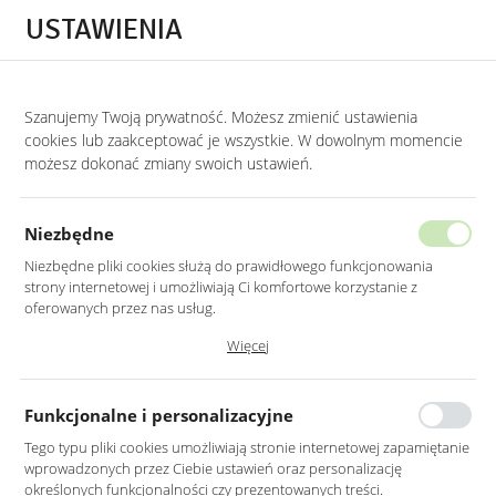
Przejdź do treści.
Przejdź do menu.
Przejdź do wyszukiwarki.
USTAWIENIA
0
Szanujemy Twoją prywatność. Możesz zmienić ustawienia
STRONA GŁÓWNA
LUSTRA
LUSTRA BEZ RAMY
cookies lub zaakceptować je wszystkie. W dowolnym momencie
możesz dokonać zmiany swoich ustawień.
LUSTRO LED 70CM OKRĄGŁE ŚCIĘTY
BOK Z WŁĄCZNIKIEM
Niezbędne
Niezbędne pliki cookies służą do prawidłowego funkcjonowania
strony internetowej i umożliwiają Ci komfortowe korzystanie z
oferowanych przez nas usług.
Pliki cookies odpowiadają na podejmowane przez Ciebie działania w
Więcej
celu m.in. dostosowania Twoich ustawień preferencji prywatności,
logowania czy wypełniania formularzy. Dzięki plikom cookies strona, z
której korzystasz, może działać bez zakłóceń.
Funkcjonalne i personalizacyjne
Tego typu pliki cookies umożliwiają stronie internetowej zapamiętanie
wprowadzonych przez Ciebie ustawień oraz personalizację
określonych funkcjonalności czy prezentowanych treści.