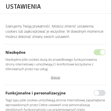
Przejdź do treści.
Przejdź do menu.
Przejdź do wyszukiwarki.
USTAWIENIA
0
Szanujemy Twoją prywatność. Możesz zmienić ustawienia
STRONA GŁÓWNA
PRODUKTY
ZŁOTY STOLIK KAWOWY CHROMOWANY Z S
cookies lub zaakceptować je wszystkie. W dowolnym momencie
możesz dokonać zmiany swoich ustawień.
ZŁOTY STOLIK KAWOWY
CHROMOWANY Z SZARYM SZKŁEM
Niezbędne
50X50CM
Niezbędne pliki cookies służą do prawidłowego funkcjonowania
strony internetowej i umożliwiają Ci komfortowe korzystanie z
oferowanych przez nas usług.
Pliki cookies odpowiadają na podejmowane przez Ciebie działania w
Więcej
celu m.in. dostosowania Twoich ustawień preferencji prywatności,
logowania czy wypełniania formularzy. Dzięki plikom cookies strona, z
której korzystasz, może działać bez zakłóceń.
Funkcjonalne i personalizacyjne
Tego typu pliki cookies umożliwiają stronie internetowej zapamiętanie
wprowadzonych przez Ciebie ustawień oraz personalizację
określonych funkcjonalności czy prezentowanych treści.