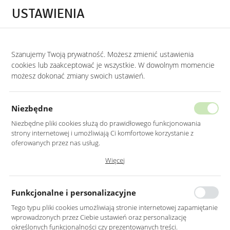
Przejdź do treści.
Przejdź do menu.
Przejdź do wyszukiwarki.
USTAWIENIA
0
STRONA GŁÓWNA
MEBLE
STOLIKI I ŁAWY
ŁAWY SZKLANE
Szanujemy Twoją prywatność. Możesz zmienić ustawienia
cookies lub zaakceptować je wszystkie. W dowolnym momencie
Ławy szklane
możesz dokonać zmiany swoich ustawień.
KATEGORIE
SORTUJ
Niezbędne
Niezbędne pliki cookies służą do prawidłowego funkcjonowania
strony internetowej i umożliwiają Ci komfortowe korzystanie z
oferowanych przez nas usług.
Pliki cookies odpowiadają na podejmowane przez Ciebie działania w
Więcej
celu m.in. dostosowania Twoich ustawień preferencji prywatności,
logowania czy wypełniania formularzy. Dzięki plikom cookies strona, z
której korzystasz, może działać bez zakłóceń.
Funkcjonalne i personalizacyjne
Tego typu pliki cookies umożliwiają stronie internetowej zapamiętanie
wprowadzonych przez Ciebie ustawień oraz personalizację
ZŁOTY STOLIK KAWOWY
ZŁOTY STOLIK KAWOWY
określonych funkcjonalności czy prezentowanych treści.
CHROMOWANY Z SZARYM
CHROMOWANY Z