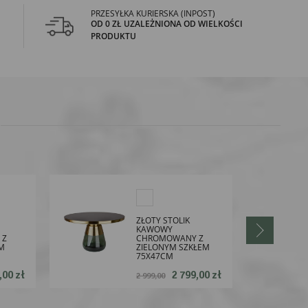
PRZESYŁKA KURIERSKA (INPOST)
OD 0 ZŁ UZALEŻNIONA OD WIELKOŚCI
PRODUKTU
ZŁOTY STOLIK
KAWOWY
 Z
CHROMOWANY Z
M
ZIELONYM SZKŁEM
75X47CM
,00 zł
2 799,00 zł
2 999,00