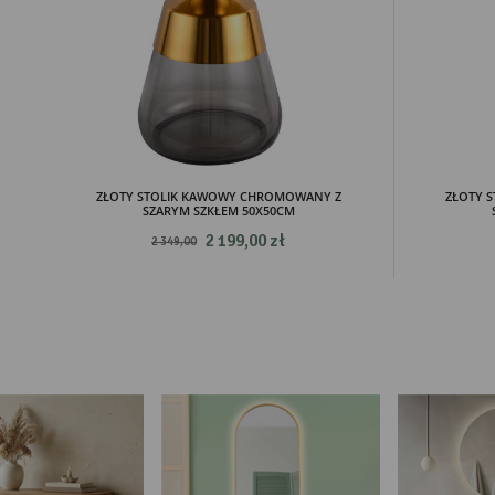
Two
pro
par
pre
ZŁOTY STOLIK KAWOWY CHROMOWANY Z
ZŁOTY 
SZARYM SZKŁEM 50X50CM
2 199,00 zł
2 349,00