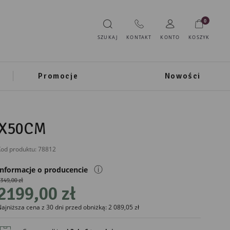
0
SZUKAJ
KONTAKT
KONTO
KOSZYK
Promocje
Nowości
0X50CM
od produktu:
78812
ⓘ
Informacje o producencie
349,00 zł
2199,00 zł
IMPORTER
ajniższa cena z 30 dni przed obniżką: 2 089,05 zł
Ewax
Ul. Grota Roweckiego 116