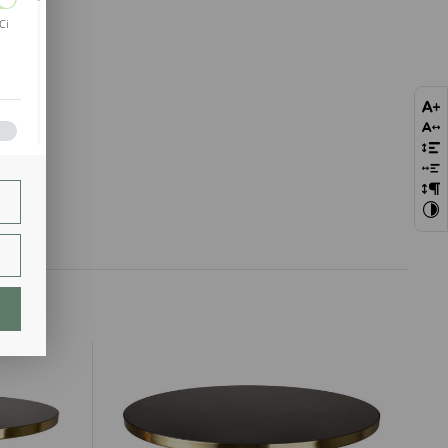
Ci
bie
szej
ie.
lają