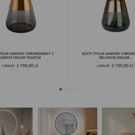
ich upodobań oraz Twoich zwyczajów dotyczących przeglądanej witryny internetowej. Treści
mocyjne mogą pojawić się na stronach podmiotów trzecich lub firm będących naszymi
tnerami oraz innych dostawców usług. Firmy te działają w charakterze pośredników
zentujących nasze treści w postaci wiadomości, ofert, komunikatów mediów społecznościowy
STOLIK KAWOWY CHROMOWANY Z
ZŁOTY STOLIK KAWOWY CHROM
SZARYM SZKŁEM 75X47CM
ZIELONYM SZKŁEM...
2 799,00 zł
2 799,00 zł
2 999,00
2 999,00