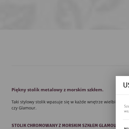
U
Piękny
stolik metalowy
z morskim
szkłem
.
Taki stylowy
stolik
wpasuje się w każde wnętrze wielbicieli s
Sz
czy
Glamour
.
ws
STOLIK CHROMOWANY
Z MORSKIM SZKŁEM
GLAMOUR
Ni