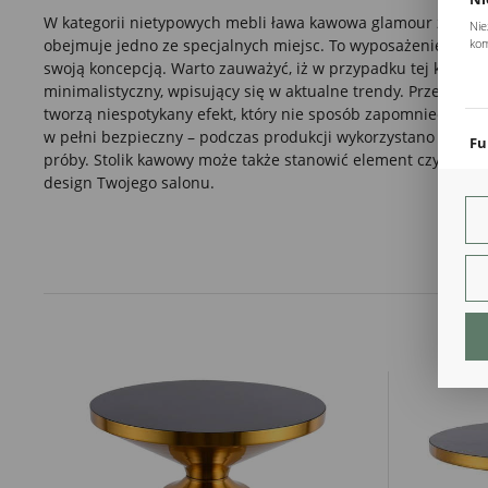
W kategorii nietypowych mebli
ława
kawowa
glamour z meta
Nie
obejmuje jedno ze specjalnych miejsc. To wyposażenie nowoc
kom
swoją koncepcją. Warto zauważyć, iż w przypadku tej kompozy
Pli
Two
minimalistyczny, wpisujący się w aktualne trendy. Przeszklo
coo
tworzą niespotykany efekt, który nie sposób zapomnieć. Zap
w pełni bezpieczny – podczas produkcji wykorzystano wytrzy
Fu
próby. Stolik kawowy może także stanowić element czysto styl
Teg
design Twojego salonu.
ust
Dzi
str
fun
An
Ana
Coo
int
nam
uży
zgo
R
Dzi
str
Pro