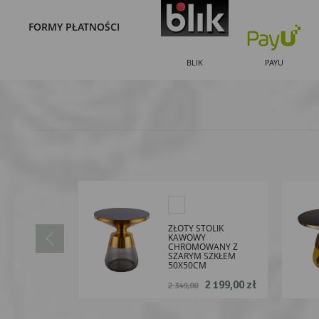
FORMY PŁATNOŚCI
BLIK
PAYU
ZŁOTY STOLIK
KAWOWY
CHROMOWANY Z
SZARYM SZKŁEM
50X50CM
2 199,00 zł
2 349,00