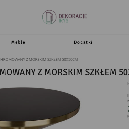
Meble
Dodatki
 CHROMOWANY Z MORSKIM SZKŁEM 50X50CM
OMOWANY Z MORSKIM SZKŁEM 5
K
2
PRODUCENT
N
Ewax