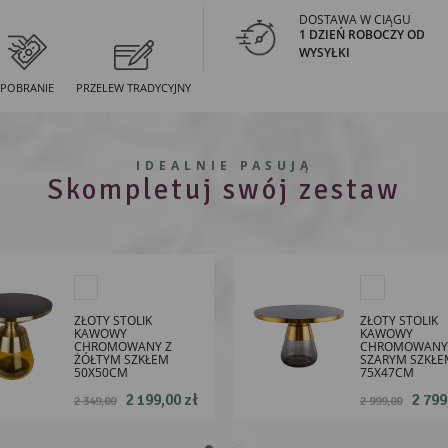
DOSTAWA W CIĄGU
1 DZIEŃ ROBOCZY OD
WYSYŁKI
POBRANIE
PRZELEW TRADYCYJNY
IDEALNIE PASUJĄ
Skompletuj swój zestaw
ZŁOTY STOLIK
ZŁOTY STOLIK
KAWOWY
KAWOWY
CHROMOWANY Z
CHROMOWANY
ŻÓŁTYM SZKŁEM
SZARYM SZKŁE
50X50CM
75X47CM
2 199,00 zł
2 799
2 349,00
2 999,00