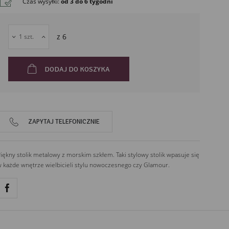
Czas wysyłki
:
od 3 do 6 tygodni
52-252
Wrocław
Polska
z
6
DODAJ DO KOSZYKA
ZAPYTAJ TELEFONICZNIE
iękny stolik metalowy z morskim szkłem. Taki stylowy stolik wpasuje się
 każde wnętrze wielbicieli stylu nowoczesnego czy Glamour.