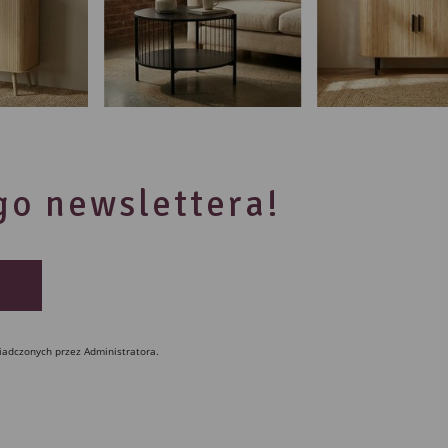
ego newslettera!
iadczonych przez Administratora.