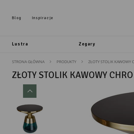
Przejdź do treści.
Przejdź do menu.
Przejdź do wyszukiwarki.
Blog
Inspiracje
Lustra
Zegary
STRONA GŁÓWNA
PRODUKTY
ZŁOTY STOLIK KAWOWY
ZŁOTY STOLIK KAWOWY CHR