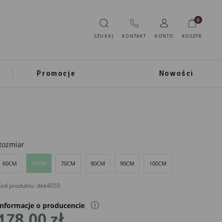
0
SZUKAJ
KONTAKT
KONTO
KOSZYK
Promocje
Nowości
Rozmiar
60CM
50CM
70CM
80CM
90CM
100CM
od produktu:
dek4055
ⓘ
Informacje o producencie
178,00 zł