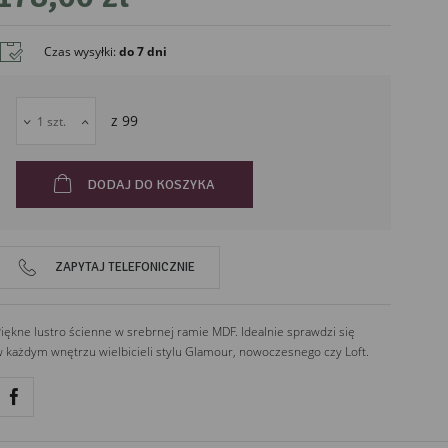
Czas wysyłki
:
do 7 dni
liński
z
99
DODAJ DO KOSZYKA
ZAPYTAJ TELEFONICZNIE
iękne lustro ścienne w srebrnej ramie MDF. Idealnie sprawdzi się
 każdym wnętrzu wielbicieli stylu Glamour, nowoczesnego czy Loft.