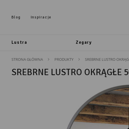
Przejdź do treści.
Przejdź do menu.
Przejdź do wyszukiwarki.
Blog
Inspiracje
Lustra
Zegary
STRONA GŁÓWNA
PRODUKTY
SREBRNE LUSTRO OKRĄG
SREBRNE LUSTRO OKRĄGŁE 