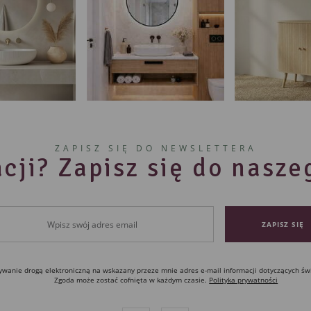
ZAPISZ SIĘ DO NEWSLETTERA
cji? Zapisz się do nasz
anie drogą elektroniczną na wskazany przeze mnie adres e-mail informacji dotyczących św
Zgoda może zostać cofnięta w każdym czasie.
Polityka prywatności