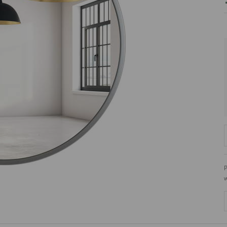
PRODUCENT
DekoracjeIrys
DekoracjeIrys.pl Paweł Ćwik
726689468
biuro@dekoracjeirys.pl
Ul. Leśna 13
88-320
Łąkie
Polska
P
w