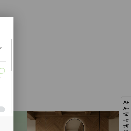
je
Ci
bie
szej