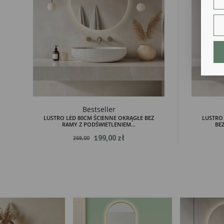
str
fun
An
Ana
Coo
int
nam
uży
zgo
R
Dzi
str
Bestseller
Pro
LUSTRO LED 80CM ŚCIENNE OKRĄGŁE BEZ
LUSTRO
RAMY Z PODŚWIETLENIEM...
BEZ
Two
pro
199,00 zł
269,00
par
pre