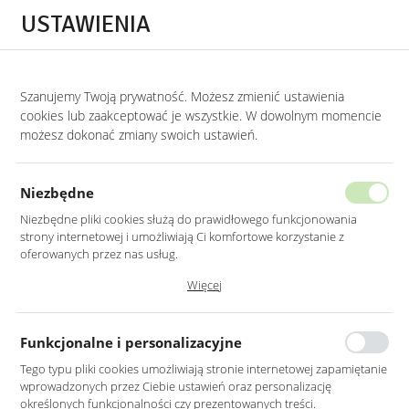
Przejdź do treści.
Przejdź do menu.
Przejdź do wyszukiwarki.
USTAWIENIA
0
Szanujemy Twoją prywatność. Możesz zmienić ustawienia
STRONA GŁÓWNA
PRODUKTY
OBUDOWA KOMINKA ATRAPA CZARNA Z 
cookies lub zaakceptować je wszystkie. W dowolnym momencie
możesz dokonać zmiany swoich ustawień.
OBUDOWA KOMINKA ATRAPA
CZARNA Z ORNAMENTEM
Niezbędne
Niezbędne pliki cookies służą do prawidłowego funkcjonowania
strony internetowej i umożliwiają Ci komfortowe korzystanie z
oferowanych przez nas usług.
Pliki cookies odpowiadają na podejmowane przez Ciebie działania w
Więcej
celu m.in. dostosowania Twoich ustawień preferencji prywatności,
logowania czy wypełniania formularzy. Dzięki plikom cookies strona, z
której korzystasz, może działać bez zakłóceń.
Funkcjonalne i personalizacyjne
Tego typu pliki cookies umożliwiają stronie internetowej zapamiętanie
wprowadzonych przez Ciebie ustawień oraz personalizację
określonych funkcjonalności czy prezentowanych treści.