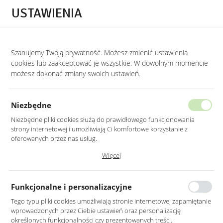
Przejdź do treści.
Przejdź do menu.
Przejdź do wyszukiwarki.
USTAWIENIA
0
STRONA GŁÓWNA
MEBLE
OBUDOWY KOMINKOWE
OBUDOWY KOMI
Szanujemy Twoją prywatność. Możesz zmienić ustawienia
cookies lub zaakceptować je wszystkie. W dowolnym momencie
Obudowy kominkowe czarne
możesz dokonać zmiany swoich ustawień.
KATEGORIE
SORTUJ
Niezbędne
Niezbędne pliki cookies służą do prawidłowego funkcjonowania
strony internetowej i umożliwiają Ci komfortowe korzystanie z
oferowanych przez nas usług.
Pliki cookies odpowiadają na podejmowane przez Ciebie działania w
Więcej
celu m.in. dostosowania Twoich ustawień preferencji prywatności,
logowania czy wypełniania formularzy. Dzięki plikom cookies strona, z
której korzystasz, może działać bez zakłóceń.
Funkcjonalne i personalizacyjne
Tego typu pliki cookies umożliwiają stronie internetowej zapamiętanie
wprowadzonych przez Ciebie ustawień oraz personalizację
OBUDOWA KOMINKA
określonych funkcjonalności czy prezentowanych treści.
ATRAPA CZARNA Z