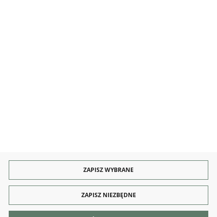
OBSŁUGA
KONTAKT I OBSŁUGA
Rozpocznij zwrot produktu:
ODSTĄP OD UMOWY TUTAJ
PŁATNOŚCI
DOSTAWA
ZAPISZ WYBRANE
ZAPISZ NIEZBĘDNE
Copyright by dekoracjeirys.pl