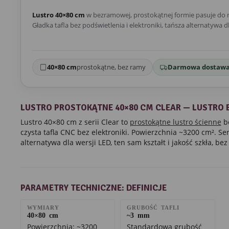
Lustro 40×80 cm
w bezramowej, prostokątnej formie pasuje do
Gładka tafla bez podświetlenia i elektroniki, tańsza alternatywa dl
40×80 cm
prostokątne, bez ramy
Darmowa dostaw
LUSTRO PROSTOKĄTNE 40×80 CM CLEAR — LUSTRO B
Lustro 40×80 cm z serii Clear to
prostokątne lustro ścienne
be
czysta tafla CNC bez elektroniki. Powierzchnia ~3200 cm². Ser
alternatywa dla wersji LED, ten sam kształt i jakość szkła, bez 
PARAMETRY TECHNICZNE: DEFINICJE
WYMIARY
GRUBOŚĆ TAFLI
40×80 cm
~3 mm
Powierzchnia: ~3200
Standardowa grubość