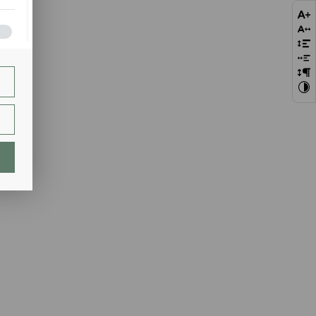
bie
szej
ie.
lają
ch.