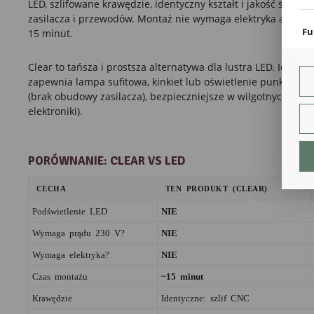
LED, szlifowane krawędzie, identyczny kształt i jakość szkła, 
coo
zasilacza i przewodów. Montaż nie wymaga elektryka ani gnia
Fu
15 minut.
Teg
ust
Clear to tańsza i prostsza alternatywa dla lustra LED. Idealn
Dzi
zapewnia lampa sufitowa, kinkiet lub oświetlenie punktowe. 
str
(brak obudowy zasilacza), bezpieczniejsze w wilgotnych pom
fun
elektroniki).
An
Ana
Coo
PORÓWNANIE: CLEAR VS LED
int
nam
uży
CECHA
TEN PRODUKT (CLEAR)
zgo
R
Podświetlenie LED
NIE
Dzi
str
Wymaga prądu 230 V?
NIE
Pro
Wymaga elektryka?
NIE
Two
pro
Czas montażu
~15 minut
par
pre
Krawędzie
Identyczne: szlif CNC