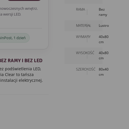
 nowoczesnych wnętrz.
RAMA
Bez
a wersji LED.
ramy
MATERIAŁ
Lustro
WYMIARY
40x80
a
InPost, 1 dzień
cm
WYSOKOŚĆ
40x80
cm
EZ RAMY I BEZ LED
z podświetlenia LED,
SZEROKOŚĆ
80x40
cm
ia Clear to tańsza
instalacji elektrycznej.