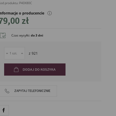
od produktu:
P40X80C
ⓘ
Informacje o producencie
79,00 zł
Czas wysyłki
:
do 3 dni
liński
z
921
DODAJ DO KOSZYKA
ZAPYTAJ TELEFONICZNIE