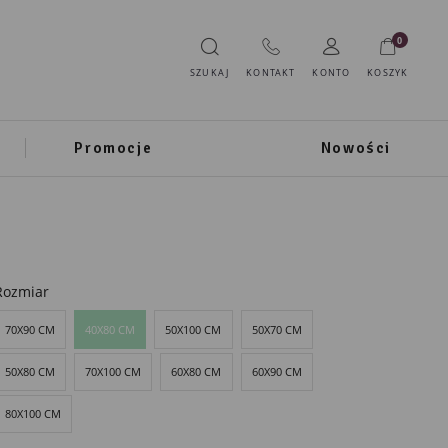
0
SZUKAJ
KONTAKT
KONTO
KOSZYK
Promocje
Nowości
Rozmiar
70X90 CM
40X80 CM
50X100 CM
50X70 CM
50X80 CM
70X100 CM
60X80 CM
60X90 CM
80X100 CM