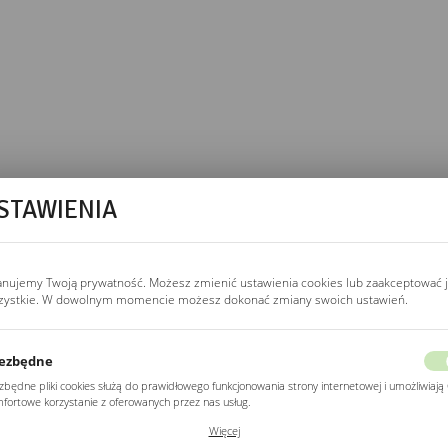
STAWIENIA
tlenia LED. Krawędzie
ż mechaniczny bez
wa InPost.
anujemy Twoją prywatność. Możesz zmienić ustawienia cookies lub zaakceptować 
zystkie. W dowolnym momencie możesz dokonać zmiany swoich ustawień.
ie potrzebujesz
 i niższej cenie.
ezbędne
zbędne pliki cookies służą do prawidłowego funkcjonowania strony internetowej i umożliwiają 
fortowe korzystanie z oferowanych przez nas usług.
ki cookies odpowiadają na podejmowane przez Ciebie działania w celu m.in. dostosowania
 tafla CNC co w wersji
Więcej
ich ustawień preferencji prywatności, logowania czy wypełniania formularzy. Dzięki plikom