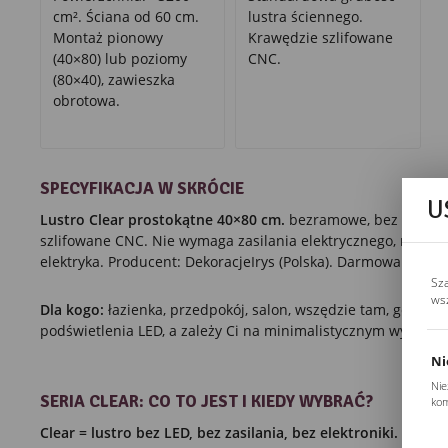
cm². Ściana od 60 cm.
lustra ściennego.
Montaż pionowy
Krawędzie szlifowane
(40×80) lub poziomy
CNC.
(80×40), zawieszka
obrotowa.
SPECYFIKACJA W SKRÓCIE
U
Lustro Clear prostokątne 40×80 cm.
bezramowe, bez podświe
szlifowane CNC. Nie wymaga zasilania elektrycznego, monta
elektryka. Producent: DekoracjeIrys (Polska). Darmowa dosta
Sz
ws
Dla kogo:
łazienka, przedpokój, salon, wszędzie tam, gdzie n
podświetlenia LED, a zależy Ci na minimalistycznym wyglądzie
Ni
Nie
SERIA CLEAR: CO TO JEST I KIEDY WYBRAĆ?
kom
Pli
Clear = lustro bez LED, bez zasilania, bez elektroniki.
Ta sama
Two