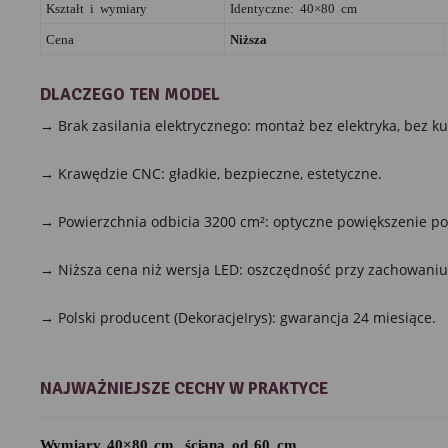
Kształt i wymiary
Identyczne: 40×80 cm
Cena
Niższa
DLACZEGO TEN MODEL
→ Brak zasilania elektrycznego: montaż bez elektryka, bez ku
→ Krawędzie CNC: gładkie, bezpieczne, estetyczne.
→ Powierzchnia odbicia 3200 cm²: optyczne powiększenie po
→ Niższa cena niż wersja LED: oszczędność przy zachowaniu ja
→ Polski producent (DekoracjeIrys): gwarancja 24 miesiące.
NAJWAŻNIEJSZE CECHY W PRAKTYCE
Wymiary 40×80 cm, ściana od 60 cm.