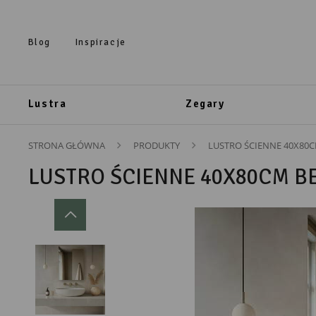
Przejdź do treści.
Przejdź do menu.
Przejdź do wyszukiwarki.
Blog
Inspiracje
Lustra
Zegary
STRONA GŁÓWNA
PRODUKTY
LUSTRO ŚCIENNE 40X80
LUSTRO ŚCIENNE 40X80CM B