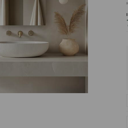
K
PRODUCENT
DekoracjeIrys
DekoracjeIrys.pl Paweł Ćwik
726689468
biuro@dekoracjeirys.pl
Ul. Leśna 13
88-320
Łąkie
Polska