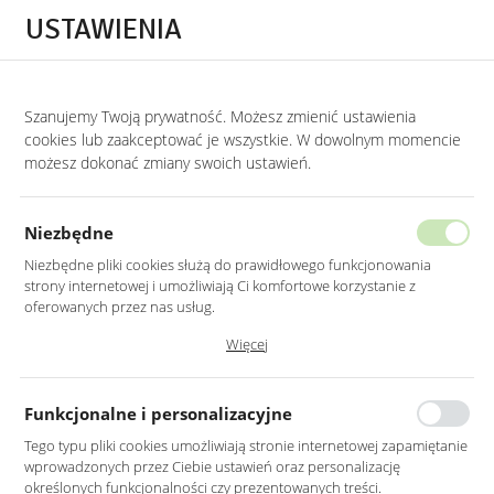
Przejdź do treści.
Przejdź do menu.
Przejdź do wyszukiwarki.
USTAWIENIA
0
Szanujemy Twoją prywatność. Możesz zmienić ustawienia
STRONA GŁÓWNA
PRODUKTY
LUSTRO OWALNE ZŁOTE RAMA MDF 145X4
cookies lub zaakceptować je wszystkie. W dowolnym momencie
możesz dokonać zmiany swoich ustawień.
LUSTRO OWALNE ZŁOTE RAMA MDF
145X45CM
Niezbędne
Niezbędne pliki cookies służą do prawidłowego funkcjonowania
strony internetowej i umożliwiają Ci komfortowe korzystanie z
oferowanych przez nas usług.
Pliki cookies odpowiadają na podejmowane przez Ciebie działania w
Więcej
celu m.in. dostosowania Twoich ustawień preferencji prywatności,
logowania czy wypełniania formularzy. Dzięki plikom cookies strona, z
której korzystasz, może działać bez zakłóceń.
Funkcjonalne i personalizacyjne
Tego typu pliki cookies umożliwiają stronie internetowej zapamiętanie
wprowadzonych przez Ciebie ustawień oraz personalizację
określonych funkcjonalności czy prezentowanych treści.