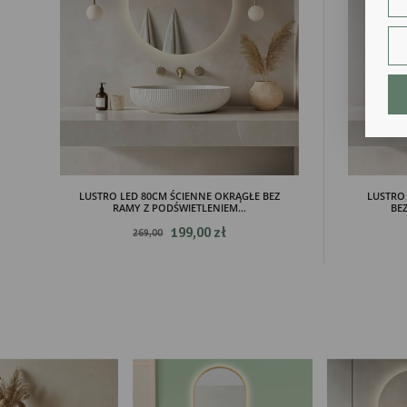
str
fun
An
Ana
Coo
int
nam
uży
zgo
R
Dzi
str
LUSTRO LED 80CM ŚCIENNE OKRĄGŁE BEZ
LUSTRO
RAMY Z PODŚWIETLENIEM...
BEZ
Pro
Two
199,00 zł
269,00
pro
par
pre