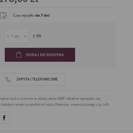
Czas wysyłki
:
do 7 dni
liński
z
99
DODAJ DO KOSZYKA
ZAPYTAJ TELEFONICZNIE
iękne lustro ścienne w złotej ramie MDF. Idealnie sprawdzi się
 każdym wnętrzu wielbicieli stylu Glamour, nowoczesnego czy Loft.