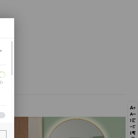
je
Ci
bie
szej