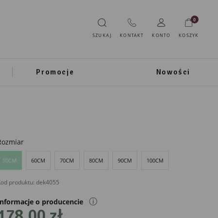
0
SZUKAJ
KONTAKT
KONTO
KOSZYK
Promocje
Nowości
Rozmiar
50CM
60CM
70CM
80CM
90CM
100CM
od produktu:
dek4055
ⓘ
Informacje o producencie
178,00 zł