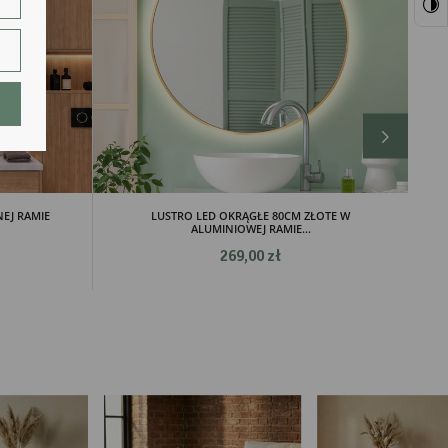
ie.
lają
EJ RAMIE
LUSTRO LED OKRĄGŁE 80CM ZŁOTE W
ALUMINIOWEJ RAMIE...
269,00 zł
ch.