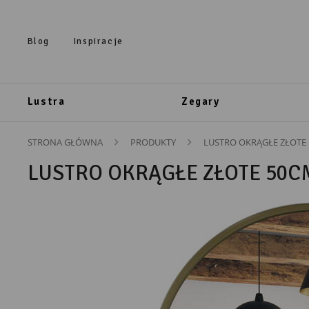
Przejdź do treści.
Przejdź do menu.
Przejdź do wyszukiwarki.
Blog
Inspiracje
Lustra
Zegary
STRONA GŁÓWNA
PRODUKTY
LUSTRO OKRĄGŁE ZŁOTE
LUSTRO OKRĄGŁE ZŁOTE 50C