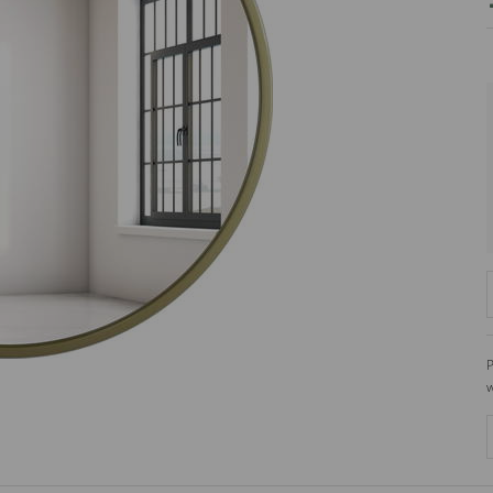
PRODUCENT
DekoracjeIrys
DekoracjeIrys.pl Paweł Ćwik
726689468
biuro@dekoracjeirys.pl
Ul. Leśna 13
88-320
Łąkie
Polska
P
w