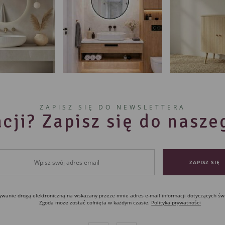
ZAPISZ SIĘ DO NEWSLETTERA
cji? Zapisz się do nasz
anie drogą elektroniczną na wskazany przeze mnie adres e-mail informacji dotyczących św
Zgoda może zostać cofnięta w każdym czasie.
Polityka prywatności