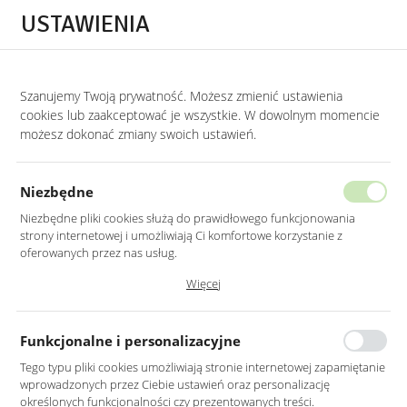
Przejdź do treści.
Przejdź do menu.
Przejdź do wyszukiwarki.
USTAWIENIA
0
Szanujemy Twoją prywatność. Możesz zmienić ustawienia
STRONA GŁÓWNA
PRODUKTY
LUSTRO OKRĄGŁE 80CM SREBRNY RAMA M
cookies lub zaakceptować je wszystkie. W dowolnym momencie
możesz dokonać zmiany swoich ustawień.
LUSTRO OKRĄGŁE 80CM SREBRNY
RAMA MDF LED
Niezbędne
Niezbędne pliki cookies służą do prawidłowego funkcjonowania
strony internetowej i umożliwiają Ci komfortowe korzystanie z
oferowanych przez nas usług.
Pliki cookies odpowiadają na podejmowane przez Ciebie działania w
Więcej
celu m.in. dostosowania Twoich ustawień preferencji prywatności,
logowania czy wypełniania formularzy. Dzięki plikom cookies strona, z
której korzystasz, może działać bez zakłóceń.
Funkcjonalne i personalizacyjne
Tego typu pliki cookies umożliwiają stronie internetowej zapamiętanie
wprowadzonych przez Ciebie ustawień oraz personalizację
określonych funkcjonalności czy prezentowanych treści.