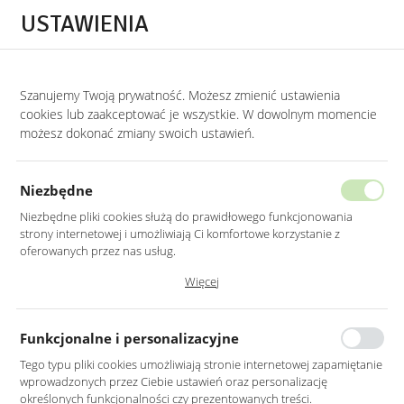
Przejdź do treści.
Przejdź do menu.
Przejdź do wyszukiwarki.
USTAWIENIA
0
Szanujemy Twoją prywatność. Możesz zmienić ustawienia
STRONA GŁÓWNA
PRODUKTY
LUSTRO OKRĄGŁE 70CM CZARNE RAMA MD
cookies lub zaakceptować je wszystkie. W dowolnym momencie
możesz dokonać zmiany swoich ustawień.
LUSTRO OKRĄGŁE 70CM CZARNE
RAMA MDF LED
Niezbędne
Niezbędne pliki cookies służą do prawidłowego funkcjonowania
strony internetowej i umożliwiają Ci komfortowe korzystanie z
oferowanych przez nas usług.
Pliki cookies odpowiadają na podejmowane przez Ciebie działania w
Więcej
celu m.in. dostosowania Twoich ustawień preferencji prywatności,
logowania czy wypełniania formularzy. Dzięki plikom cookies strona, z
której korzystasz, może działać bez zakłóceń.
Funkcjonalne i personalizacyjne
Tego typu pliki cookies umożliwiają stronie internetowej zapamiętanie
wprowadzonych przez Ciebie ustawień oraz personalizację
określonych funkcjonalności czy prezentowanych treści.