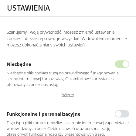
Przejdź do treści.
Przejdź do menu.
Przejdź do wyszukiwarki.
USTAWIENIA
0
Szanujemy Twoją prywatność. Możesz zmienić ustawienia
STRONA GŁÓWNA
PRODUKTY
DUŻY SZARY SZTRUKSOWY NAROŻNIK Z P
cookies lub zaakceptować je wszystkie. W dowolnym momencie
możesz dokonać zmiany swoich ustawień.
DUŻY SZARY SZTRUKSOWY
NAROŻNIK Z PODUSZKAMI
Niezbędne
NA CZARNYCH NOGACH 320X256CM
Niezbędne pliki cookies służą do prawidłowego funkcjonowania
strony internetowej i umożliwiają Ci komfortowe korzystanie z
oferowanych przez nas usług.
Pliki cookies odpowiadają na podejmowane przez Ciebie działania w
Więcej
celu m.in. dostosowania Twoich ustawień preferencji prywatności,
logowania czy wypełniania formularzy. Dzięki plikom cookies strona, z
której korzystasz, może działać bez zakłóceń.
Funkcjonalne i personalizacyjne
Tego typu pliki cookies umożliwiają stronie internetowej zapamiętanie
wprowadzonych przez Ciebie ustawień oraz personalizację
określonych funkcjonalności czy prezentowanych treści.