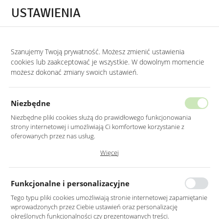
Przejdź do treści.
Przejdź do menu.
Przejdź do wyszukiwarki.
USTAWIENIA
0
Szanujemy Twoją prywatność. Możesz zmienić ustawienia
STRONA GŁÓWNA
PRODUKTY
LUSTRO OKRĄGŁE W CZARNEJ RAMIE 100C
cookies lub zaakceptować je wszystkie. W dowolnym momencie
możesz dokonać zmiany swoich ustawień.
LUSTRO OKRĄGŁE W CZARNEJ
RAMIE 100CM
Niezbędne
Niezbędne pliki cookies służą do prawidłowego funkcjonowania
strony internetowej i umożliwiają Ci komfortowe korzystanie z
oferowanych przez nas usług.
Pliki cookies odpowiadają na podejmowane przez Ciebie działania w
Więcej
celu m.in. dostosowania Twoich ustawień preferencji prywatności,
logowania czy wypełniania formularzy. Dzięki plikom cookies strona, z
której korzystasz, może działać bez zakłóceń.
Funkcjonalne i personalizacyjne
Tego typu pliki cookies umożliwiają stronie internetowej zapamiętanie
wprowadzonych przez Ciebie ustawień oraz personalizację
określonych funkcjonalności czy prezentowanych treści.