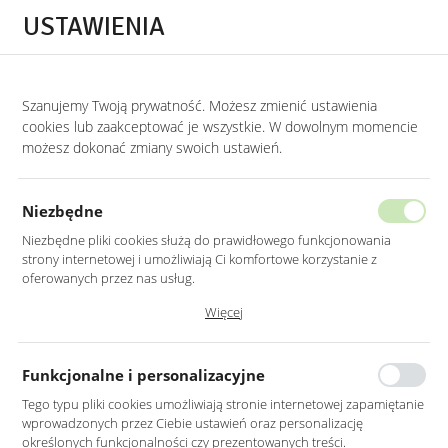
Przejdź do treści.
Przejdź do menu.
Przejdź do wyszukiwarki.
USTAWIENIA
0
Szanujemy Twoją prywatność. Możesz zmienić ustawienia
STRONA GŁÓWNA
PRODUKTY
LUSTRO OWALNE BIAŁE RAMA MDF LED Z 
cookies lub zaakceptować je wszystkie. W dowolnym momencie
możesz dokonać zmiany swoich ustawień.
LUSTRO OWALNE BIAŁE RAMA MDF
LED Z PIASKOWANIEM 40X105CM
Niezbędne
Niezbędne pliki cookies służą do prawidłowego funkcjonowania
strony internetowej i umożliwiają Ci komfortowe korzystanie z
oferowanych przez nas usług.
Pliki cookies odpowiadają na podejmowane przez Ciebie działania w
Więcej
celu m.in. dostosowania Twoich ustawień preferencji prywatności,
logowania czy wypełniania formularzy. Dzięki plikom cookies strona, z
której korzystasz, może działać bez zakłóceń.
Funkcjonalne i personalizacyjne
Tego typu pliki cookies umożliwiają stronie internetowej zapamiętanie
wprowadzonych przez Ciebie ustawień oraz personalizację
określonych funkcjonalności czy prezentowanych treści.