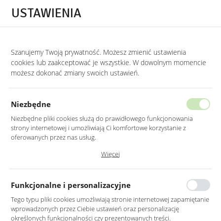
Przejdź do treści.
Przejdź do menu.
Przejdź do wyszukiwarki.
USTAWIENIA
0
Szanujemy Twoją prywatność. Możesz zmienić ustawienia
STRONA GŁÓWNA
PRODUKTY
SOFA 3-OSOBOWA W KOLORZE BEŻOWYM
cookies lub zaakceptować je wszystkie. W dowolnym momencie
możesz dokonać zmiany swoich ustawień.
SOFA 3-OSOBOWA W KOLORZE
BEŻOWYM NA DREWNIANYCH
Niezbędne
NOGACH
Niezbędne pliki cookies służą do prawidłowego funkcjonowania
strony internetowej i umożliwiają Ci komfortowe korzystanie z
oferowanych przez nas usług.
Pliki cookies odpowiadają na podejmowane przez Ciebie działania w
Więcej
celu m.in. dostosowania Twoich ustawień preferencji prywatności,
logowania czy wypełniania formularzy. Dzięki plikom cookies strona, z
której korzystasz, może działać bez zakłóceń.
Funkcjonalne i personalizacyjne
Tego typu pliki cookies umożliwiają stronie internetowej zapamiętanie
wprowadzonych przez Ciebie ustawień oraz personalizację
określonych funkcjonalności czy prezentowanych treści.