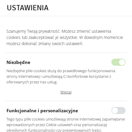
Przejdź do treści.
Przejdź do menu.
Przejdź do wyszukiwarki.
USTAWIENIA
0
STRONA GŁÓWNA
MEBLE
SOFY I KANAPY
SOFY NA DREWNIANYCH 
Szanujemy Twoją prywatność. Możesz zmienić ustawienia
cookies lub zaakceptować je wszystkie. W dowolnym momencie
Sofy na drewnianych nogach
możesz dokonać zmiany swoich ustawień.
KATEGORIE
SORTUJ
Niezbędne
Niezbędne pliki cookies służą do prawidłowego funkcjonowania
strony internetowej i umożliwiają Ci komfortowe korzystanie z
oferowanych przez nas usług.
Pliki cookies odpowiadają na podejmowane przez Ciebie działania w
Więcej
celu m.in. dostosowania Twoich ustawień preferencji prywatności,
logowania czy wypełniania formularzy. Dzięki plikom cookies strona, z
której korzystasz, może działać bez zakłóceń.
Funkcjonalne i personalizacyjne
Tego typu pliki cookies umożliwiają stronie internetowej zapamiętanie
wprowadzonych przez Ciebie ustawień oraz personalizację
SOFA 3-OSOBOWA W
SOFA 3-OSOBOWA W
określonych funkcjonalności czy prezentowanych treści.
KOLORZE SZARYM NA
KOLORZE SZARYM NA