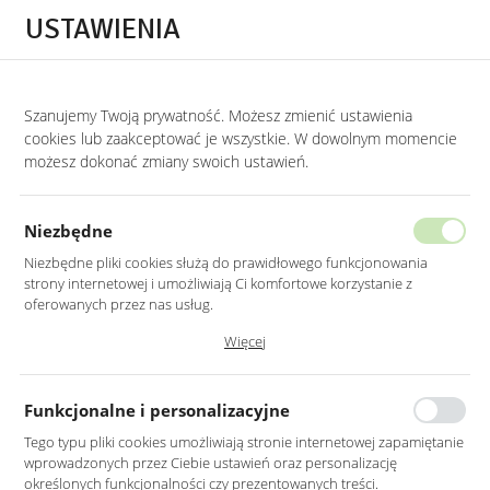
Przejdź do treści.
Przejdź do menu.
Przejdź do wyszukiwarki.
USTAWIENIA
0
STRONA GŁÓWNA
MEBLE
NAROŻNIKI
NAROŻNIKI Z FUNKCJĄ ROZKŁ
Szanujemy Twoją prywatność. Możesz zmienić ustawienia
cookies lub zaakceptować je wszystkie. W dowolnym momencie
Narożniki z funkcją rozkładania
możesz dokonać zmiany swoich ustawień.
KATEGORIE
SORTUJ
Niezbędne
Niezbędne pliki cookies służą do prawidłowego funkcjonowania
strony internetowej i umożliwiają Ci komfortowe korzystanie z
oferowanych przez nas usług.
Pliki cookies odpowiadają na podejmowane przez Ciebie działania w
Więcej
celu m.in. dostosowania Twoich ustawień preferencji prywatności,
logowania czy wypełniania formularzy. Dzięki plikom cookies strona, z
której korzystasz, może działać bez zakłóceń.
Funkcjonalne i personalizacyjne
Tego typu pliki cookies umożliwiają stronie internetowej zapamiętanie
wprowadzonych przez Ciebie ustawień oraz personalizację
NAROŻNIK ROZKŁADANY
NAROŻNIK U Z FUNKCJĄ
określonych funkcjonalności czy prezentowanych treści.
NA CHROMOWANYCH
SPANIA Z POJEMNIKAMI