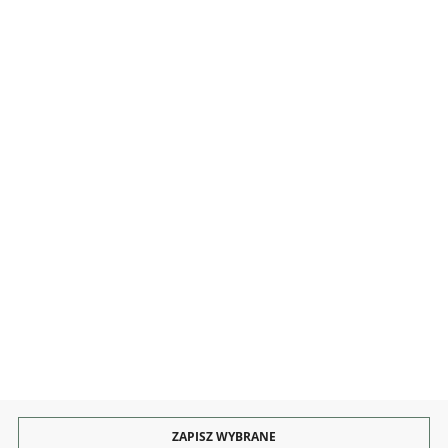
MOJE KONTO
INFORMACJE
OBSŁUGA
KONTAKT I OBSŁUGA
Rozpocznij zwrot produktu:
ODSTĄP OD UMOWY TUTAJ
PŁATNOŚCI
DOSTAWA
ZAPISZ WYBRANE