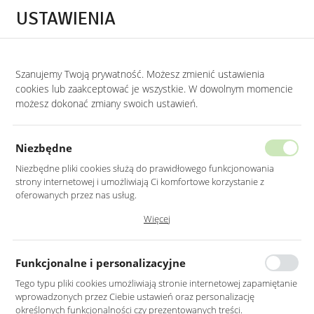
Przejdź do treści.
Przejdź do menu.
Przejdź do wyszukiwarki.
USTAWIENIA
0
STRONA GŁÓWNA
MEBLE
NAROŻNIKI
NAROŻNIKI Z FUNKCJĄ RELAKSA
Szanujemy Twoją prywatność. Możesz zmienić ustawienia
cookies lub zaakceptować je wszystkie. W dowolnym momencie
Narożniki z funkcją relaksacji
możesz dokonać zmiany swoich ustawień.
KATEGORIE
SORTUJ
Niezbędne
Niezbędne pliki cookies służą do prawidłowego funkcjonowania
strony internetowej i umożliwiają Ci komfortowe korzystanie z
oferowanych przez nas usług.
Pliki cookies odpowiadają na podejmowane przez Ciebie działania w
Więcej
celu m.in. dostosowania Twoich ustawień preferencji prywatności,
logowania czy wypełniania formularzy. Dzięki plikom cookies strona, z
której korzystasz, może działać bez zakłóceń.
Funkcjonalne i personalizacyjne
Tego typu pliki cookies umożliwiają stronie internetowej zapamiętanie
wprowadzonych przez Ciebie ustawień oraz personalizację
DUŻY CZARNY NAROŻNIK
DUŻY JASNOSZARY
określonych funkcjonalności czy prezentowanych treści.
WELUROWY Z
NAROŻNIK WELUROWY Z