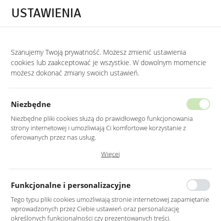
Przejdź do treści.
Przejdź do menu.
Przejdź do wyszukiwarki.
USTAWIENIA
0
Szanujemy Twoją prywatność. Możesz zmienić ustawienia
STRONA GŁÓWNA
LUSTRA
LUSTRA W ZŁOTEJ RAMIE
cookies lub zaakceptować je wszystkie. W dowolnym momencie
możesz dokonać zmiany swoich ustawień.
LUSTRO OWALNE W ZŁOTEJ RAMIE
ALUMINIOWEJ 40X100CM
Niezbędne
Niezbędne pliki cookies służą do prawidłowego funkcjonowania
strony internetowej i umożliwiają Ci komfortowe korzystanie z
oferowanych przez nas usług.
Pliki cookies odpowiadają na podejmowane przez Ciebie działania w
Więcej
celu m.in. dostosowania Twoich ustawień preferencji prywatności,
logowania czy wypełniania formularzy. Dzięki plikom cookies strona, z
której korzystasz, może działać bez zakłóceń.
Funkcjonalne i personalizacyjne
Tego typu pliki cookies umożliwiają stronie internetowej zapamiętanie
wprowadzonych przez Ciebie ustawień oraz personalizację
określonych funkcjonalności czy prezentowanych treści.