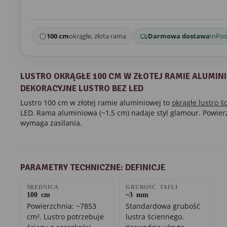
100 cm
okrągłe, złota rama
Darmowa dostawa
InPos
LUSTRO OKRĄGŁE 100 CM W ZŁOTEJ RAMIE ALUMIN
DEKORACYJNE LUSTRO BEZ LED
Lustro 100 cm w złotej ramie aluminiowej to
okrągłe lustro ś
LED. Rama aluminiowa (~1,5 cm) nadaje styl glamour. Powier
wymaga zasilania.
PARAMETRY TECHNICZNE: DEFINICJE
ŚREDNICA
GRUBOŚĆ TAFLI
100 cm
~3 mm
Powierzchnia: ~7853
Standardowa grubość
cm². Lustro potrzebuje
lustra ściennego.