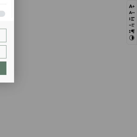
bie
szej
ie.
lają
ch.