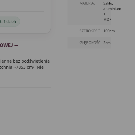
MATERIAŁ
Szkło,
aluminium
+
MDF
t, 1 dzień
SZEROKOŚĆ
100cm
GŁĘBOKOŚĆ
2cm
IOWEJ —
cienne
bez podświetlenia
zchnia ~7853 cm². Nie