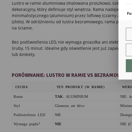
coo
Lustro w ramie aluminiowa (malowana proszkowo, szer. ~1,5 
dekoracyjny, który definiuje styl wnętrza. Rama nadaje lustru
Fu
minimalistycznego (aluminium) przez loftowy (czarny alum
Teg
(złoto). W odróżnieniu od lustra bezramowego, rama podkreś
ust
na ścianie.
Dzi
str
fun
Bez podświetlenia LED, nie wymaga gniazdka ani elektryka. 
śruby, 15 minut. Idealne gdy oświetlenie jest już zapewnion
An
lub kinkiety.
Ana
Coo
int
PORÓWNANIE: LUSTRO W RAMIE VS BEZRAMOWE
nam
uży
zgo
R
CECHA
TEN PRODUKT (W RAMIE)
WERS
Dzi
Rama
TAK
: ALUMINIUM
NIE: k
str
Pro
Styl
Glamour, art déco
Minima
Two
pro
Podświetlenie LED
NIE
Dostęp
par
pre
Wymaga prądu?
NIE
NIE (C