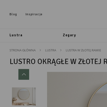
Przejdź do treści.
Przejdź do menu.
Przejdź do wyszukiwarki.
Blog
Inspiracje
Lustra
Zegary
STRONA GŁÓWNA
LUSTRA
LUSTRA W ZŁOTEJ RAMIE
LUSTRO OKRĄGŁE W ZŁOTEJ 