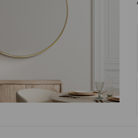
PRODUCENT
DekoracjeIrys.pl