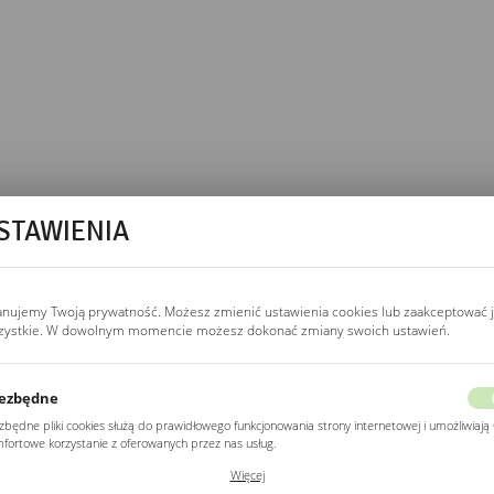
STAWIENIA
wej.
bez podświetlenia
ontaż mechaniczny bez
anujemy Twoją prywatność. Możesz zmienić ustawienia cookies lub zaakceptować 
zystkie. W dowolnym momencie możesz dokonać zmiany swoich ustawień.
 ścianie. Format XL,
ezbędne
zbędne pliki cookies służą do prawidłowego funkcjonowania strony internetowej i umożliwiają 
fortowe korzystanie z oferowanych przez nas usług.
ki cookies odpowiadają na podejmowane przez Ciebie działania w celu m.in. dostosowania
MOWEGO?
Więcej
ich ustawień preferencji prywatności, logowania czy wypełniania formularzy. Dzięki plikom