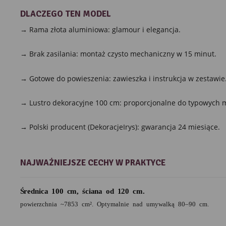
DLACZEGO TEN MODEL
→ Rama złota aluminiowa: glamour i elegancja.
→ Brak zasilania: montaż czysto mechaniczny w 15 minut.
→ Gotowe do powieszenia: zawieszka i instrukcja w zestawie
→ Lustro dekoracyjne 100 cm: proporcjonalne do typowych m
→ Polski producent (DekoracjeIrys): gwarancja 24 miesiące.
NAJWAŻNIEJSZE CECHY W PRAKTYCE
Średnica 100 cm, ściana od 120 cm.
powierzchnia ~7853 cm². Optymalnie nad umywalką 80–90 cm.