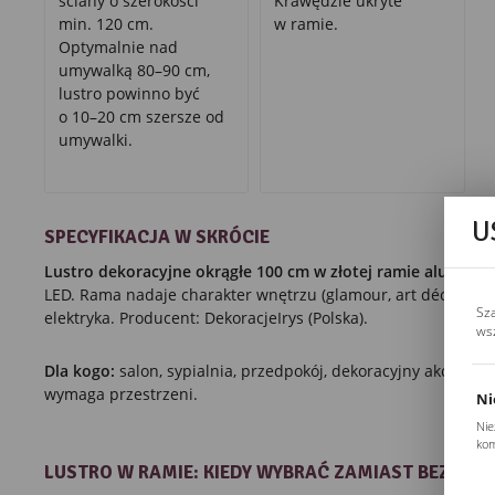
ściany o szerokości
Krawędzie ukryte
min. 120 cm.
w ramie.
Optymalnie nad
umywalką 80–90 cm,
lustro powinno być
o 10–20 cm szersze od
umywalki.
U
SPECYFIKACJA W SKRÓCIE
Lustro dekoracyjne okrągłe 100 cm w złotej ramie aluminio
LED. Rama nadaje charakter wnętrzu (glamour, art déco). M
Sz
elektryka. Producent: DekoracjeIrys (Polska).
ws
Dla kogo:
salon, sypialnia, przedpokój, dekoracyjny akcent na
wymaga przestrzeni.
Ni
Nie
kom
Pli
LUSTRO W RAMIE: KIEDY WYBRAĆ ZAMIAST BEZRA
Two