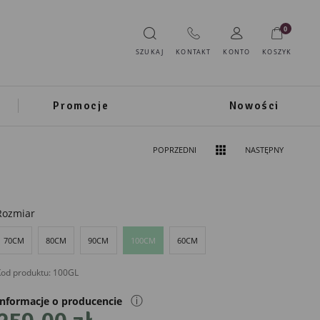
0
SZUKAJ
KONTAKT
KONTO
KOSZYK
Promocje
Nowości
POPRZEDNI
NASTĘPNY
Rozmiar
70CM
80CM
90CM
100CM
60CM
od produktu:
100GL
ⓘ
Informacje o producencie