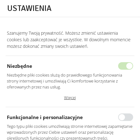
Przejdź do treści.
Przejdź do menu.
Przejdź do wyszukiwarki.
USTAWIENIA
0
Szanujemy Twoją prywatność. Możesz zmienić ustawienia
STRONA GŁÓWNA
LUSTRA
LUSTRA DO SALONU
cookies lub zaakceptować je wszystkie. W dowolnym momencie
możesz dokonać zmiany swoich ustawień.
LUSTRO OWALNE BIAŁE RAMA MDF
40X140CM
Niezbędne
Niezbędne pliki cookies służą do prawidłowego funkcjonowania
strony internetowej i umożliwiają Ci komfortowe korzystanie z
oferowanych przez nas usług.
Pliki cookies odpowiadają na podejmowane przez Ciebie działania w
Więcej
celu m.in. dostosowania Twoich ustawień preferencji prywatności,
logowania czy wypełniania formularzy. Dzięki plikom cookies strona, z
której korzystasz, może działać bez zakłóceń.
Funkcjonalne i personalizacyjne
Tego typu pliki cookies umożliwiają stronie internetowej zapamiętanie
wprowadzonych przez Ciebie ustawień oraz personalizację
określonych funkcjonalności czy prezentowanych treści.