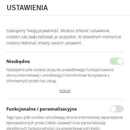
Przejdź do treści.
Przejdź do menu.
Przejdź do wyszukiwarki.
USTAWIENIA
0
Szanujemy Twoją prywatność. Możesz zmienić ustawienia
STRONA GŁÓWNA
LUSTRA
LUSTRA DO PRZEDPOKOJU
cookies lub zaakceptować je wszystkie. W dowolnym momencie
możesz dokonać zmiany swoich ustawień.
LUSTRO OKRĄGŁE 80CM W CZARNEJ
RAMIE PODŚWIETLONE LED
Niezbędne
Niezbędne pliki cookies służą do prawidłowego funkcjonowania
strony internetowej i umożliwiają Ci komfortowe korzystanie z
oferowanych przez nas usług.
Pliki cookies odpowiadają na podejmowane przez Ciebie działania w
Więcej
celu m.in. dostosowania Twoich ustawień preferencji prywatności,
logowania czy wypełniania formularzy. Dzięki plikom cookies strona, z
której korzystasz, może działać bez zakłóceń.
Funkcjonalne i personalizacyjne
Tego typu pliki cookies umożliwiają stronie internetowej zapamiętanie
wprowadzonych przez Ciebie ustawień oraz personalizację
określonych funkcjonalności czy prezentowanych treści.