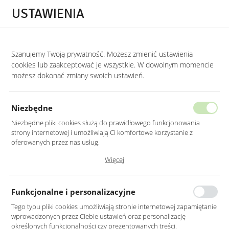
Przejdź do treści.
Przejdź do menu.
Przejdź do wyszukiwarki.
USTAWIENIA
0
Szanujemy Twoją prywatność. Możesz zmienić ustawienia
STRONA GŁÓWNA
LUSTRA
LUSTRA DO PRZEDPOKOJU
cookies lub zaakceptować je wszystkie. W dowolnym momencie
możesz dokonać zmiany swoich ustawień.
LUSTRO LED OKRĄGŁE 80CM ZŁOTE
W ALUMINIOWEJ RAMIE
Niezbędne
Niezbędne pliki cookies służą do prawidłowego funkcjonowania
strony internetowej i umożliwiają Ci komfortowe korzystanie z
oferowanych przez nas usług.
Pliki cookies odpowiadają na podejmowane przez Ciebie działania w
Więcej
celu m.in. dostosowania Twoich ustawień preferencji prywatności,
logowania czy wypełniania formularzy. Dzięki plikom cookies strona, z
której korzystasz, może działać bez zakłóceń.
Funkcjonalne i personalizacyjne
Tego typu pliki cookies umożliwiają stronie internetowej zapamiętanie
wprowadzonych przez Ciebie ustawień oraz personalizację
określonych funkcjonalności czy prezentowanych treści.