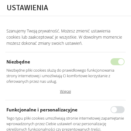
Przejdź do treści.
Przejdź do menu.
Przejdź do wyszukiwarki.
USTAWIENIA
0
STRONA GŁÓWNA
LUSTRA
LUSTRA DO GABINETU
Szanujemy Twoją prywatność. Możesz zmienić ustawienia
cookies lub zaakceptować je wszystkie. W dowolnym momencie
Lustra do gabinetu
możesz dokonać zmiany swoich ustawień.
KATEGORIE
SORTUJ
Niezbędne
Niezbędne pliki cookies służą do prawidłowego funkcjonowania
strony internetowej i umożliwiają Ci komfortowe korzystanie z
oferowanych przez nas usług.
Pliki cookies odpowiadają na podejmowane przez Ciebie działania w
Więcej
celu m.in. dostosowania Twoich ustawień preferencji prywatności,
logowania czy wypełniania formularzy. Dzięki plikom cookies strona, z
której korzystasz, może działać bez zakłóceń.
Funkcjonalne i personalizacyjne
Tego typu pliki cookies umożliwiają stronie internetowej zapamiętanie
wprowadzonych przez Ciebie ustawień oraz personalizację
SREBRNE LUSTRO
SREBRNE LUSTRO
określonych funkcjonalności czy prezentowanych treści.
OKRĄGŁE 70CM RAMA
OKRĄGŁE 80CM RAMA